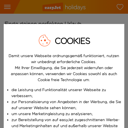
Finde deinen perfekten Urlaub
Ab
COOKIES
Flughafen wählen
Beginne mit der Eingabe für die automatische Vervollständigung. W
Damit unsere Webseite ordnungsgemäß funktioniert, nutzen
Nach
wir unbedingt erforderliche Cookies.
Reiseziel wählen
Mit Ihrer Einwilligung, die Sie jederzeit widerrufen oder
Beginne mit der Eingabe für die automatische Vervollständigung. W
anpassen können, verwenden wir Cookies sowohl als auch
Wann
Cookie freie Technologie um:
Reisezeitraum wählen
die Leistung und Funktionalität unserer Webseite zu
Wähle ein Ab- und Rückflugdatum aus.
Wer
verbessern;
zur Personalisierung von Angeboten in der Werbung, die Sie
auf unserer Website sehen können;
um unsere Marketingleistung zu analysieren;
zur Bereitstellung von auf easyJet zugeschnittenen Werbe-
Suchen
und Marketinginhalten auf und außerhalb unserer Website