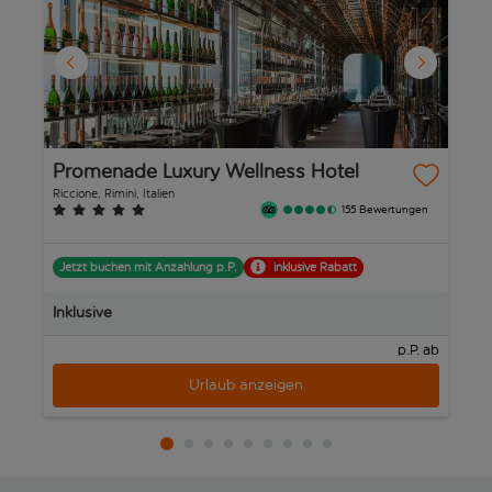
Promenade Luxury Wellness Hotel
D
Riccione, Rimini, Italien
Ri
155 Bewertungen
Jetzt buchen mit Anzahlung p.P.
inklusive Rabatt
J
Inklusive
In
p.P. ab
Urlaub anzeigen