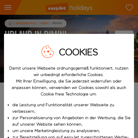
Reiseziel-Hub
Italien
Rimini
Urlaub in Rimini
COOKIES
7
Nächte
p.P. ab
Damit unsere Webseite ordnungsgemäß funktioniert, nutzen
Urlaub anzeigen
wir unbedingt erforderliche Cookies.
Es gelten die AGB
Mit Ihrer Einwilligung, die Sie jederzeit widerrufen oder
anpassen können, verwenden wir Cookies sowohl als auch
Finde deinen perfekten Urlaub
Cookie freie Technologie um:
die Leistung und Funktionalität unserer Webseite zu
Ab
verbessern;
zur Personalisierung von Angeboten in der Werbung, die Sie
auf unserer Website sehen können;
Beginne mit der Eingabe für die automatische Vervollständigung. W
Nach
um unsere Marketingleistung zu analysieren;
zur Bereitstellung von auf easyJet zugeschnittenen Werbe-