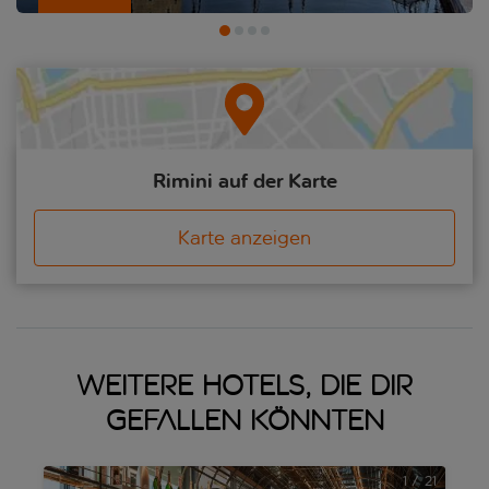
der Emilia-Romagna, der italienischen Feinschmeckerregion
schlechthin. Wenn du dir also eine Kurzreise ans Meer mit Glanz
und Glimmer vorstellen kannst, bietet dir eine Städtereise nach
Rimini stilvolle Eleganz ohne Ende.
Rimini auf der Karte
Karte anzeigen
Weitere Hotels, die dir
gefallen könnten
1
/
21