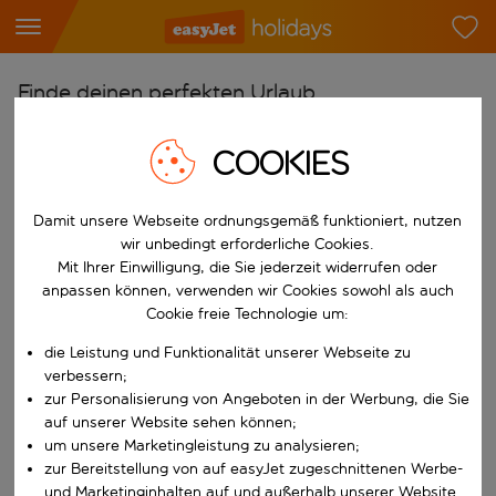
Finde deinen perfekten Urlaub
Ab
COOKIES
Flughafen wählen
Beginne mit der Eingabe für die automatische Vervollständigung. W
Nach
Damit unsere Webseite ordnungsgemäß funktioniert, nutzen
wir unbedingt erforderliche Cookies.
Reiseziel wählen
Mit Ihrer Einwilligung, die Sie jederzeit widerrufen oder
Beginne mit der Eingabe für die automatische Vervollständigung. W
anpassen können, verwenden wir Cookies sowohl als auch
Wann
Cookie freie Technologie um:
Reisezeitraum wählen
die Leistung und Funktionalität unserer Webseite zu
Wähle ein Ab- und Rückflugdatum aus.
Wer
verbessern;
zur Personalisierung von Angeboten in der Werbung, die Sie
auf unserer Website sehen können;
um unsere Marketingleistung zu analysieren;
zur Bereitstellung von auf easyJet zugeschnittenen Werbe-
Suchen
und Marketinginhalten auf und außerhalb unserer Website