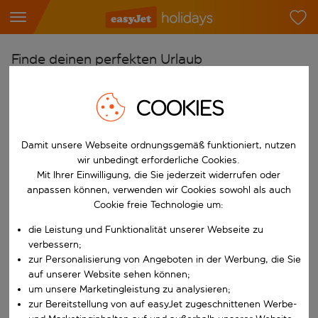
Finde deinen perfekten Urlaub
Ab
COOKIES
Flughafen wählen
Beginne mit der Eingabe für die automatische Vervollständigung. W
Nach
Damit unsere Webseite ordnungsgemäß funktioniert, nutzen
Reiseziel wählen
wir unbedingt erforderliche Cookies.
Mit Ihrer Einwilligung, die Sie jederzeit widerrufen oder
Beginne mit der Eingabe für die automatische Vervollständigung. W
Wann
anpassen können, verwenden wir Cookies sowohl als auch
Cookie freie Technologie um:
Reisezeitraum wählen
die Leistung und Funktionalität unserer Webseite zu
Wähle ein Ab- und Rückflugdatum aus.
Wer
verbessern;
zur Personalisierung von Angeboten in der Werbung, die Sie
auf unserer Website sehen können;
um unsere Marketingleistung zu analysieren;
Suchen
zur Bereitstellung von auf easyJet zugeschnittenen Werbe-