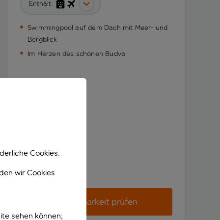
Enthält:
Swimmingpool auf dem Dach mit Meer- und
Bergblick
Im Herzen des schönen Budva
derliche Cookies.
nden wir Cookies
Verfügbarkeit prüfen
ite sehen können;