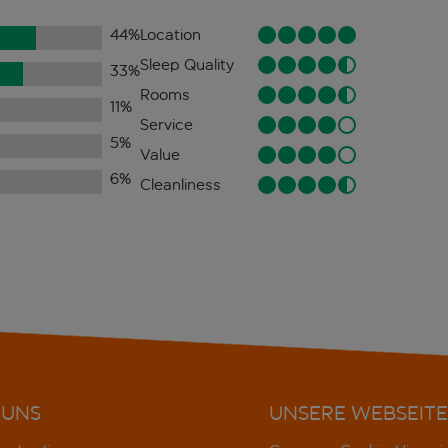
44
%
Location
Sleep Quality
33
%
Rooms
11
%
Service
5
%
Value
6
%
Cleanliness
 UNS
UNSERE WEBSEITE