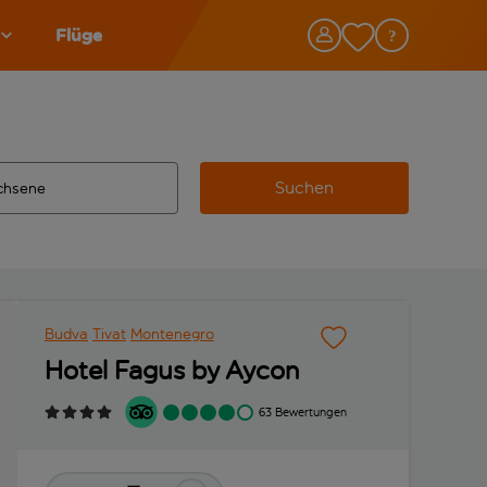
Flüge
Suchen
tändigte Ergebnisse verfügbar sind, verwende die Tabulatorta
 Zielflughafen automatisch vervollständigte Ergebnisse verfü
Budva
Tivat
Montenegro
Hotel Fagus by Aycon
63 Bewertungen