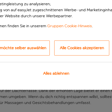
tingleistung zu analysieren;
ung von auf easyJet zugeschnittenen Werbe- und Marketinginha
er Website durch unsere Werbepartner.
onen finden Sie in unserem
Gruppen Cookie-Hinweis
.
 möchte selber auswählen
Alle Cookies akzeptieren
m Boutique-Stil
Alles ablehnen
traler Lage. Von diesem modernen Hochhaus im Herzen von B
lasterte Altstadt leicht erreichen.
f der Dachterrasse. Dank der erhöhten Lage bietet er einen h
men umgeben. Wenn du dich richtig entspannen willst, solltes
für Massagen und Gesichtsbehandlungen umfasst.