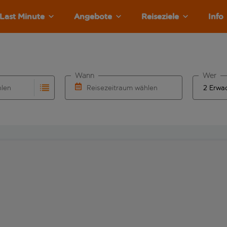
Last Minute
Angebote
Reiseziele
Info
Wann
Wer
hlen
Reisezeitraum wählen
llständigung. Wenn für den Abflughafen automatisch vervolls
Eingabe für die automatische Vervollständigung. Wenn für den
Wähle ein Ab- und Rückflugdatum aus.