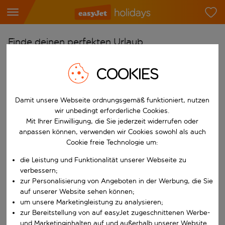
Finde deinen perfekten Urlaub
Ab
COOKIES
Flughafen wählen
Beginne mit der Eingabe für die automatische Vervollständigung. W
Nach
Damit unsere Webseite ordnungsgemäß funktioniert, nutzen
wir unbedingt erforderliche Cookies.
Reiseziel wählen
Mit Ihrer Einwilligung, die Sie jederzeit widerrufen oder
Beginne mit der Eingabe für die automatische Vervollständigung. W
anpassen können, verwenden wir Cookies sowohl als auch
Wann
Cookie freie Technologie um:
Reisezeitraum wählen
die Leistung und Funktionalität unserer Webseite zu
Wähle ein Ab- und Rückflugdatum aus.
Wer
verbessern;
zur Personalisierung von Angeboten in der Werbung, die Sie
auf unserer Website sehen können;
um unsere Marketingleistung zu analysieren;
zur Bereitstellung von auf easyJet zugeschnittenen Werbe-
Suchen
und Marketinginhalten auf und außerhalb unserer Website