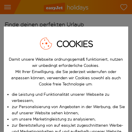
Finde deinen perfekten Urlaub
Ab
COOKIES
Flughafen wählen
Beginne mit der Eingabe für die automatische Vervollständigung. W
Nach
Damit unsere Webseite ordnungsgemäß funktioniert, nutzen
wir unbedingt erforderliche Cookies.
Reiseziel wählen
Mit Ihrer Einwilligung, die Sie jederzeit widerrufen oder
Beginne mit der Eingabe für die automatische Vervollständigung. W
anpassen können, verwenden wir Cookies sowohl als auch
Wann
Cookie freie Technologie um:
Reisezeitraum wählen
die Leistung und Funktionalität unserer Webseite zu
Wähle ein Ab- und Rückflugdatum aus.
Wer
verbessern;
zur Personalisierung von Angeboten in der Werbung, die Sie
auf unserer Website sehen können;
um unsere Marketingleistung zu analysieren;
Suchen
zur Bereitstellung von auf easyJet zugeschnittenen Werbe-
und Marketinginhalten auf und außerhalb unserer Website