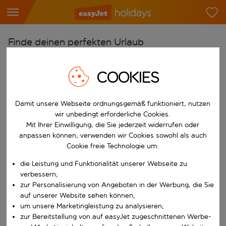
Finde deinen perfekten Urlaub
Ab
COOKIES
Flughafen wählen
Beginne mit der Eingabe für die automatische Vervollständigung. W
Nach
Damit unsere Webseite ordnungsgemäß funktioniert, nutzen
Reiseziel wählen
wir unbedingt erforderliche Cookies.
Mit Ihrer Einwilligung, die Sie jederzeit widerrufen oder
Beginne mit der Eingabe für die automatische Vervollständigung. W
Wann
anpassen können, verwenden wir Cookies sowohl als auch
Cookie freie Technologie um:
Reisezeitraum wählen
die Leistung und Funktionalität unserer Webseite zu
Wähle ein Ab- und Rückflugdatum aus.
Wer
verbessern;
zur Personalisierung von Angeboten in der Werbung, die Sie
auf unserer Website sehen können;
um unsere Marketingleistung zu analysieren;
Suchen
zur Bereitstellung von auf easyJet zugeschnittenen Werbe-