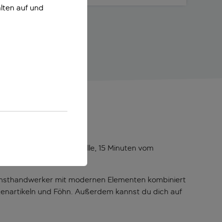
lten auf und
inuten vom Jardin Majorelle, 15 Minuten vom
 Kunsthandwerker mit modernen Elementen kombiniert
tenartikeln und Föhn. Außerdem kannst du dich auf