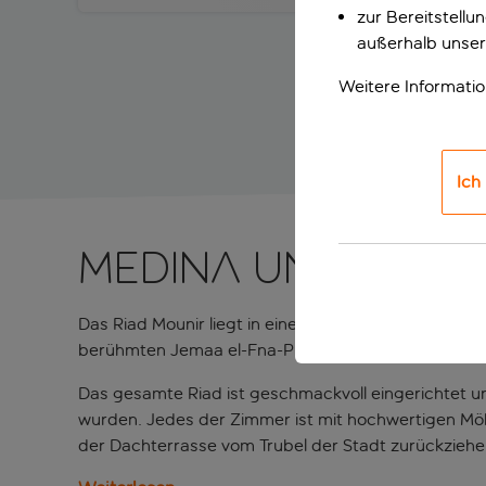
zur Bereitstell
außerhalb unser
Weitere Informati
Ich
Medina und Souk
Das Riad Mounir liegt in einer ruhigen Seitenstraße
berühmten Jemaa el-Fna-Platz und 20 Minuten vom 
Das gesamte Riad ist geschmackvoll eingerichtet u
wurden. Jedes der Zimmer ist mit hochwertigen Möb
der Dachterrasse vom Trubel der Stadt zurückziehe