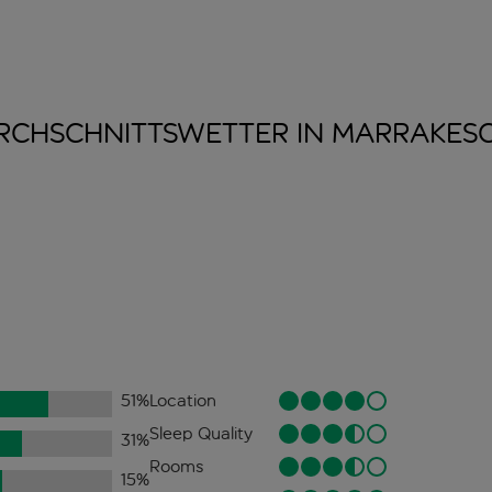
RCHSCHNITTSWETTER IN
MARRAKES
51
%
Location
Sleep Quality
31
%
Rooms
15
%