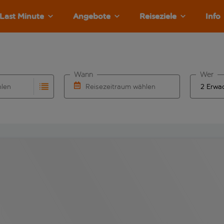
Last Minute
Angebote
Reiseziele
Info
Wann
Wer
hlen
Reisezeitraum wählen
llständigung. Wenn für den Abflughafen automatisch vervolls
Eingabe für die automatische Vervollständigung. Wenn für den
Wähle ein Ab- und Rückflugdatum aus.