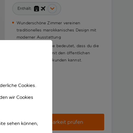
Enthält:
Wunderschöne Zimmer vereinen
traditionelles marokkanisches Design mit
moderner Ausstattung
Die großartige Lage bedeutet, dass du die
Stadt problemlos mit den öffentlichen
Verkehrsmitteln erkunden kannst.
derliche Cookies.
nden wir Cookies
Verfügbarkeit prüfen
ite sehen können;