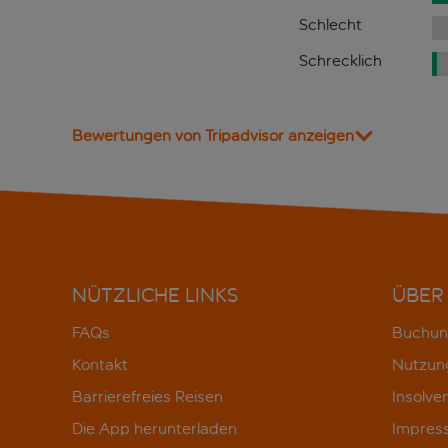
Schlecht
Schrecklich
Bewertungen von Tripadvisor anzeigen
NÜTZLICHE LINKS
ÜBER
FAQs
Buchun
Kontakt
Nutzun
Barrierefreies Reisen
Insolve
Die App herunterladen
Impres