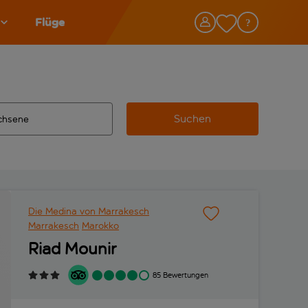
Flüge
Suchen
tändigte Ergebnisse verfügbar sind, verwende die Tabulatorta
 Zielflughafen automatisch vervollständigte Ergebnisse verfü
Die Medina von Marrakesch
Marrakesch
Marokko
Riad Mounir
85 Bewertungen