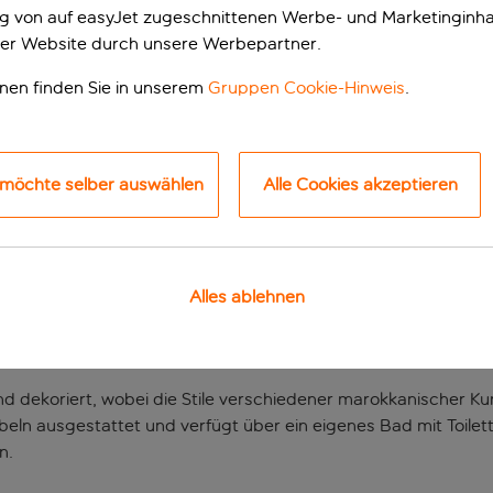
ung von auf easyJet zugeschnittenen Werbe- und Marketinginha
er Website durch unsere Werbepartner.
onen finden Sie in unserem
Gruppen Cookie-Hinweis
.
 möchte selber auswählen
Alle Cookies akzeptieren
s
Alles ablehnen
 im Herzen der Medina von Marrakesch. Zu Fuß bist du nur 5 M
Palais Badi und dem Bahia-Palast entfernt.
nd dekoriert, wobei die Stile verschiedener marokkanischer
eln ausgestattet und verfügt über ein eigenes Bad mit Toilet
n.