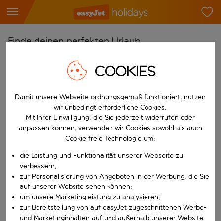
Finde deinen perfekten Urlaub
Ab
COOKIES
Flughafen wählen
Beginne mit der Eingabe für die automatische Vervollständigung. W
Damit unsere Webseite ordnungsgemäß funktioniert, nutzen
Nach
wir unbedingt erforderliche Cookies.
Reiseziel wählen
Mit Ihrer Einwilligung, die Sie jederzeit widerrufen oder
Beginne mit der Eingabe für die automatische Vervollständigung. W
anpassen können, verwenden wir Cookies sowohl als auch
Wann
Cookie freie Technologie um:
Reisezeitraum wählen
die Leistung und Funktionalität unserer Webseite zu
Wähle ein Ab- und Rückflugdatum aus.
Wer
verbessern;
zur Personalisierung von Angeboten in der Werbung, die Sie
auf unserer Website sehen können;
um unsere Marketingleistung zu analysieren;
zur Bereitstellung von auf easyJet zugeschnittenen Werbe-
Suchen
und Marketinginhalten auf und außerhalb unserer Website