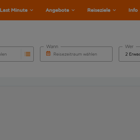
Last Minute
Angebote
Reiseziele
Info
Wann
Wer
hlen
Reisezeitraum wählen
llständigung. Wenn für den Abflughafen automatisch vervolls
Eingabe für die automatische Vervollständigung. Wenn für den
Wähle ein Ab- und Rückflugdatum aus.