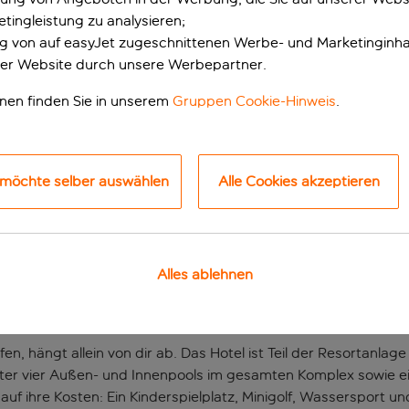
tingleistung zu analysieren;
ung von auf easyJet zugeschnittenen Werbe- und Marketinginha
er Website durch unsere Werbepartner.
onen finden Sie in unserem
Gruppen Cookie-Hinweis
.
 möchte selber auswählen
Alle Cookies akzeptieren
e Familie an der istri
ist Teil eines großen Resortkomplexes in Rabac und bietet Fam
Alles ablehnen
nien gesäumte Küste und eine hübsche Strandpromenade. Die au
d lockt mit gepflasterten Gassen, Galerien und atemberauben
en, hängt allein von dir ab. Das Hotel ist Teil der Resortanla
er vier Außen- und Innenpools im gesamten Komplex sowie e
f ihre Kosten: Ein Kinderspielplatz, Minigolf, Wassersport un