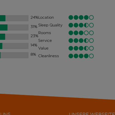
24
%
Location
Sleep Quality
31
%
Rooms
23
%
Service
14
%
Value
8
%
Cleanliness
 UNS
UNSERE WEBSEITE