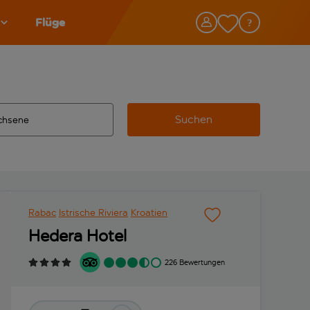
Flüge
Suchen
tändigte Ergebnisse verfügbar sind, verwende die Tabulatorta
 Zielflughafen automatisch vervollständigte Ergebnisse verfü
Rabac
Istrische Riviera
Kroatien
Hedera Hotel
226 Bewertungen