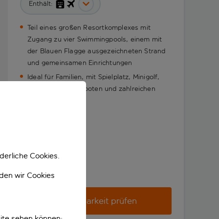
Enthält:
Teil eines großen Resortkomplexes mit
Zugang zu vier Swimmingpools, einem mit
der Blauen Flagge ausgezeichneten Strand
und gemeinsamen Einrichtungen
Ideal für Familien, mit Spielplatz, Minigolf,
Wassersportangeboten und zahlreichen
Aktivitäten
derliche Cookies.
nden wir Cookies
Verfügbarkeit prüfen
ite sehen können;