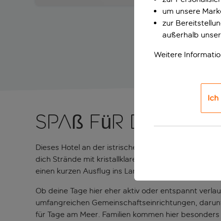
um unsere Marke
zur Bereitstell
außerhalb unser
Weitere Informati
Ich
Spaß für die ganz
Dieses Hotel an der istrischen Riviera in Kroatien 
dich Strände mit kristallklarem Wasser, die von Pi
einen kurzen Ausflug ins Landesinnere entfernt un
Ob deine Tage hier eher aktiv oder entspannt verlauf
umfangreichen Gemeinschaftseinrichtungen, darunt
für Tage am Meer. Familien kommen hier besonders au