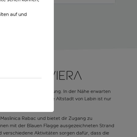
lten auf und
schen Riviera
ilien jede Menge Abwechslung. In der Nähe erwarten
f einem Hügel gelegene Altstadt von Labin ist nur
den Ausblicken.
ge Maslinica Rabac und bietet dir Zugang zu
inen mit der Blauen Flagge ausgezeichneten Strand
d verschiedene Aktivitäten sorgen dafür, dass die