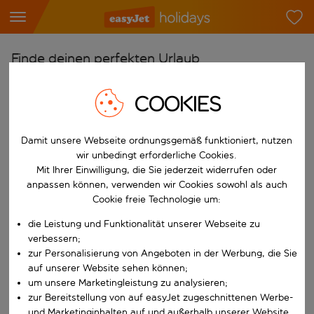
Finde deinen perfekten Urlaub
Ab
COOKIES
Flughafen wählen
Beginne mit der Eingabe für die automatische Vervollständigung. W
Nach
Damit unsere Webseite ordnungsgemäß funktioniert, nutzen
wir unbedingt erforderliche Cookies.
Reiseziel wählen
Mit Ihrer Einwilligung, die Sie jederzeit widerrufen oder
Beginne mit der Eingabe für die automatische Vervollständigung. W
anpassen können, verwenden wir Cookies sowohl als auch
Wann
Cookie freie Technologie um:
Reisezeitraum wählen
die Leistung und Funktionalität unserer Webseite zu
Wähle ein Ab- und Rückflugdatum aus.
Wer
verbessern;
zur Personalisierung von Angeboten in der Werbung, die Sie
auf unserer Website sehen können;
um unsere Marketingleistung zu analysieren;
zur Bereitstellung von auf easyJet zugeschnittenen Werbe-
Suchen
und Marketinginhalten auf und außerhalb unserer Website