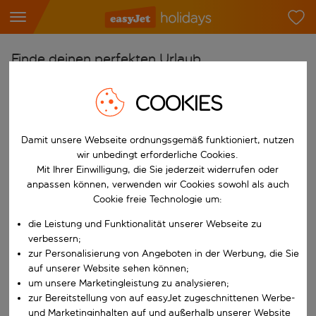
Finde deinen perfekten Urlaub
Ab
COOKIES
Flughafen wählen
Beginne mit der Eingabe für die automatische Vervollständigung. W
Nach
Damit unsere Webseite ordnungsgemäß funktioniert, nutzen
wir unbedingt erforderliche Cookies.
Reiseziel wählen
Mit Ihrer Einwilligung, die Sie jederzeit widerrufen oder
Beginne mit der Eingabe für die automatische Vervollständigung. W
anpassen können, verwenden wir Cookies sowohl als auch
Wann
Cookie freie Technologie um:
Reisezeitraum wählen
die Leistung und Funktionalität unserer Webseite zu
Wähle ein Ab- und Rückflugdatum aus.
Wer
verbessern;
zur Personalisierung von Angeboten in der Werbung, die Sie
auf unserer Website sehen können;
um unsere Marketingleistung zu analysieren;
zur Bereitstellung von auf easyJet zugeschnittenen Werbe-
Suchen
und Marketinginhalten auf und außerhalb unserer Website