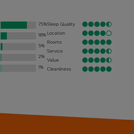
75
%
Sleep Quality
Location
18
%
Rooms
5
%
Service
2
%
Value
1
%
Cleanliness