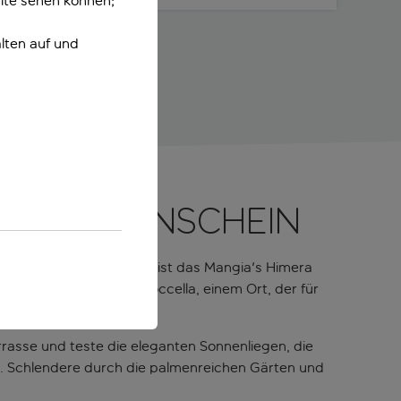
ite sehen können;
lten auf und
her Sonnenschein
ter der Sonne Siziliens, ist das Mangia's Himera
nortes Campofelice Di Roccella, einem Ort, der für
rrasse und teste die eleganten Sonnenliegen, die
en. Schlendere durch die palmenreichen Gärten und