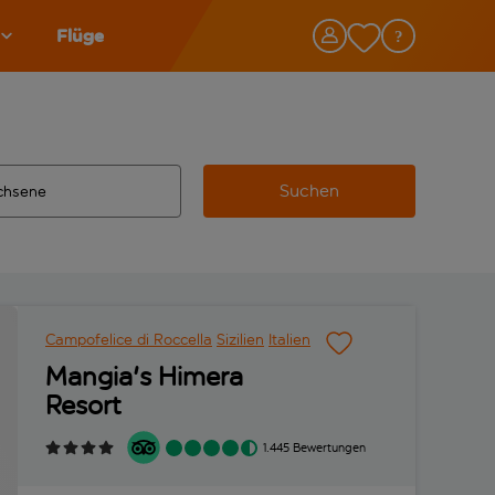
Flüge
Suchen
tändigte Ergebnisse verfügbar sind, verwende die Tabulatorta
 Zielflughafen automatisch vervollständigte Ergebnisse verfü
Campofelice di Roccella
Sizilien
Italien
Mangia's Himera
Resort
1.445 Bewertungen