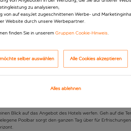
erung von Angeboten in der Werbung, die Sie auf unserer Webs
tingleistung zu analysieren;
ung von auf easyJet zugeschnittenen Werbe- und Marketinginha
er Website durch unsere Werbepartner.
onen finden Sie in unserem
Gruppen Cookie-Hinweis
.
 möchte selber auswählen
Alle Cookies akzeptieren
 Portion sizilianisc
aften Poollandschaft, die wie geschaffen ist für lange Tage un
Alles ablehnen
er italienischen Insel. Es liegt am Rande des malerischen Ferie
gkulisse bekannt ist.
 einen Blick auf das Angebot des Hotels werfen. Geh auf die Te
 gelegene Poolbar sorgt den ganzen Tag über für Erfrischung
rizont.