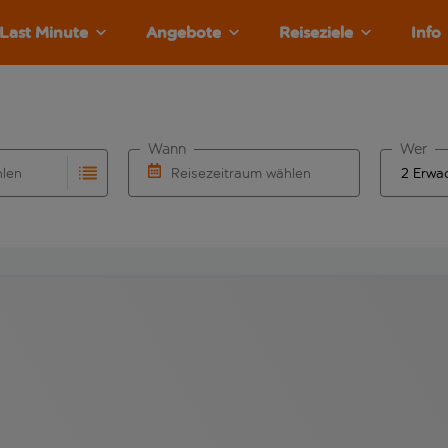
Last Minute
Angebote
Reiseziele
Info
Wann
Wer
hlen
Reisezeitraum wählen
llständigung. Wenn für den Abflughafen automatisch vervolls
Eingabe für die automatische Vervollständigung. Wenn für den
Wähle ein Ab- und Rückflugdatum aus.