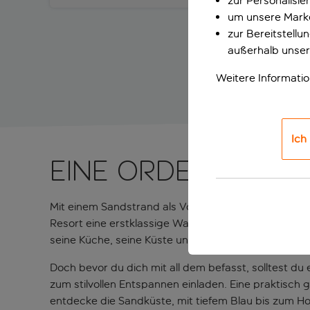
zur Personalisi
um unsere Marke
zur Bereitstell
außerhalb unser
Weitere Informati
Ich
Eine ordentliche
Mit einem Sandstrand als Vorgarten und einer traumh
Resort eine erstklassige Wahl für einen Urlaub auf d
seine Küche, seine Küste und seine bezaubernde Ber
Doch bevor du dich mit all dem befasst, solltest du
zum stilvollen Entspannen einladen. Eine praktisch
entdecke die Sandküste, mit tiefem Blau bis zum Ho