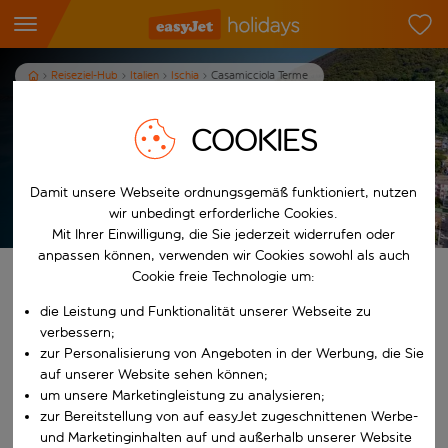
Reiseziel-Hub
Italien
Ischia
Casamicciola Terme
Urlaub in Casamicciola Terme
COOKIES
7
Nächte
p.P. ab
Damit unsere Webseite ordnungsgemäß funktioniert, nutzen
Urlaub anzeigen
wir unbedingt erforderliche Cookies.
Es gelten die AGB
Mit Ihrer Einwilligung, die Sie jederzeit widerrufen oder
anpassen können, verwenden wir Cookies sowohl als auch
Cookie freie Technologie um:
Finde deinen perfekten Urlaub
die Leistung und Funktionalität unserer Webseite zu
Ab
verbessern;
zur Personalisierung von Angeboten in der Werbung, die Sie
auf unserer Website sehen können;
Beginne mit der Eingabe für die automatische Vervollständigung. W
um unsere Marketingleistung zu analysieren;
Nach
zur Bereitstellung von auf easyJet zugeschnittenen Werbe-
und Marketinginhalten auf und außerhalb unserer Website