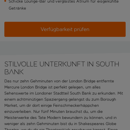
Schicke Lounge-Bar und verglastes Atrium für eisgekühlte
Getränke
Verfügbarkeit prüfen
Stilvolle Unterkunft in South
Bank
Das nur zehn Gehminuten von der London Bridge entfernte
Mercure London Bridge ist perfekt gelegen, um alles
Sehenswerte im Londoner Stadtteil South Bank zu erkunden. Mit
einem achtminütigen Spaziergang gelangst du zum Borough
Market, um dir dort einige Feinschmeckerhäppchen
einzuverleiben. Nur fünf Minuten brauchst du, um die
Meisterwerke des Tate Modern bewundern zu können, und in
weniger als zehn Gehminuten bist du in Shakespeares Globe
Theatre, wo du dir ein Theaterstück anschauen kannst. Einen