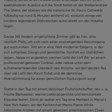
spektakulären Ausblick auf die Stadt bietet dir der Wolkenkratzer
The Shard, der ebenso wie die historische St. Paul’s Cathedral
fußläufig nur rund 15 Minuten entfernt ist, wodurch einige von
Londons legendären Wahrzeichen quasi direkt vor der Hoteltür
liegen.
Ganze 144 modern eingerichtete Zimmer gibt es hier, also
reichlich Platz, um sich nach einer anstrengenden Besichtigung
gut auszuruhen. Tritt ein in eine Welt moderner Eleganz, in der
sich schlankes Design und gemütlicher Komfort ein Stelldichein
geben. Nippe im angenehm warmen Licht der Loft Bar an einem
professionell gemixten Cocktail, oder relaxe unter dem
aufsehenerregenden Glasdach des Atriums, wo den ganzen Tag
über viel Licht den Raum flutet und die dämmrige
Abendstimmung für einen gemütlichen Rückzugsort sorgt.
Starte in den Tag mit einem deliziösen Frühstücksbuffet, das u. a,
frische Backwaren, warme Lieblingsgerichte und kontinentale
Klassiker bietet. Gönn dir später am Tag eine Mahlzeit in Marco’s
New York Italian, wo der Küchenchef Marco Pierre White
italienische Aromen mit einem gewissen amerikanischen Etwas