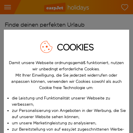
Finde deinen perfekten Urlaub
Ab
COOKIES
Flughafen wählen
Beginne mit der Eingabe für die automatische Vervollständigung. W
Nach
Damit unsere Webseite ordnungsgemäß funktioniert, nutzen
Reiseziel wählen
wir unbedingt erforderliche Cookies.
Mit Ihrer Einwilligung, die Sie jederzeit widerrufen oder
Beginne mit der Eingabe für die automatische Vervollständigung. W
Wann
anpassen können, verwenden wir Cookies sowohl als auch
Reisezeitraum wählen
Cookie freie Technologie um:
Wähle ein Ab- und Rückflugdatum aus.
die Leistung und Funktionalität unserer Webseite zu
Wer
verbessern;
zur Personalisierung von Angeboten in der Werbung, die Sie
auf unserer Website sehen können;
um unsere Marketingleistung zu analysieren;
Suchen
zur Bereitstellung von auf easyJet zugeschnittenen Werbe-