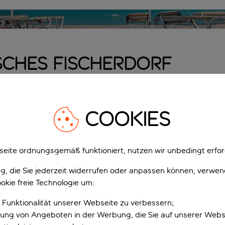
isches Fischerdorf
Ligia ein Paradies für Strandbegeisterte. Mit seinem aquamar
 Buch zu entspannen und dem Alltag zu entkommen. Ligia liegt 
COOKIES
kereien, in denen man einen starken griechischen Kaffee ge
sst.
eichte, ruhige Wasser machen es zu einem idealen Ausgangsp
eite ordnungsgemäß funktioniert, nutzen wir unbedingt erfor
en der Stadt Lefkada sind nicht weit entfernt – in nur 6 Kilo
gung, die Sie jederzeit widerrufen oder anpassen können, verwe
Urlaub in Ligia ist in den letzten Jahren immer beliebter g
okie freie Technologie um:
einen zauberhaften Charakter bewahrt.
 Funktionalität unserer Webseite zu verbessern;
SFLÜGE UND AKTIVITÄ
erung von Angeboten in der Werbung, die Sie auf unserer Webs