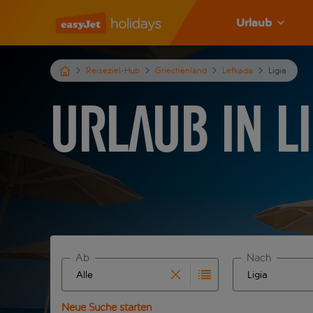
Urlaub
Reiseziel-Hub
Griechenland
Lefkada
Ligia
Urlaub in Li
Ab
Nach
Beginne mit der Eingabe für die automatische Ve
Beginne mit der
Neue Suche starten