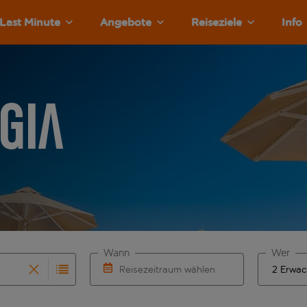
Last Minute
Angebote
Reiseziele
Info
gia
Wann
Wer
Reisezeitraum wählen
rvollständigung. Wenn für den Abflughafen automatisch vervol
 Eingabe für die automatische Vervollständigung. Wenn für de
Wähle ein Ab- und Rückflugdatum aus.