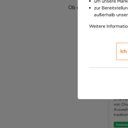
um unsere Marke
Ob exklusiver Zugang zu 
zur Bereitstell
Stätten – in Ligia e
außerhalb unser
Weitere Informati
Olivenöl-
Ich
Olive
Lefka
Erfahre
von Oli
Auswah
traditi
Kostenlo