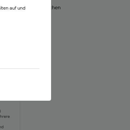
sausflüge zu historischen
lten auf und
l verpassen solltest.
 Nidri, Lefkada
m
d
hrere
nd