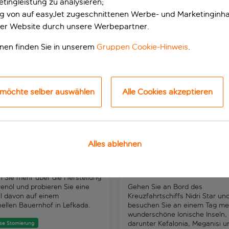
tingleistung zu analysieren;
beliebten Sehenswürdigkeiten oder unvergessliche Tage
ung von auf easyJet zugeschnittenen Werbe- und Marketinginha
rwarten dich zahlreiche Erlebnisse, die du auf keinen Fal
er Website durch unsere Werbepartner.
onen finden Sie in unserem
Gruppen Cookie-Hinweis
.
Erlebnis auf Lefkada
Insel-Hopping-Tour vom Hafen
 möchte selber auswählen
Alle Cookies akzeptieren
Alles ablehnen
nöl-Erlebnis auf
Insel-Hopping-Tour vo
da
Hafen Nidri, Lefkada
1 Überprüfung
n Sie mehr über die Herstellung
venöl und probieren Sie eine
Gehen Sie an Bord des
l davon auf einem
Kreuzfahrtschiffs Nidri Star un
onellen Bauernhof in Lefkada.
besuchen Sie an einem Tag me
wunderschöne Ionische Inseln,
darunter Kefalonia, Meganisi u
se Stornierung