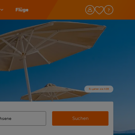
Flüge
Es gelten die AGB
Suchen
lständigte Ergebnisse verfügbar sind, verwende die Tabulato
n Zielflughafen automatisch vervollständigte Ergebnisse verf