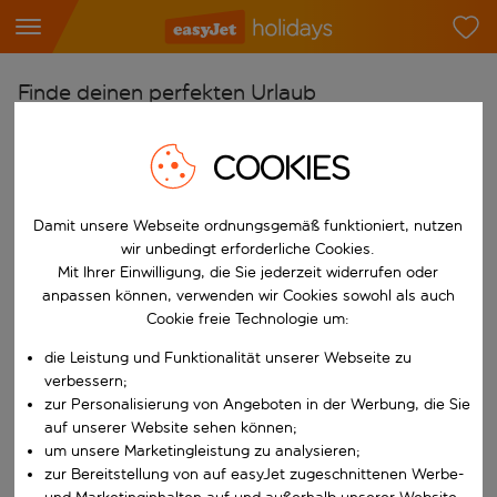
Finde deinen perfekten Urlaub
Ab
COOKIES
Flughafen wählen
Beginne mit der Eingabe für die automatische Vervollständigung. W
Nach
Damit unsere Webseite ordnungsgemäß funktioniert, nutzen
Reiseziel wählen
wir unbedingt erforderliche Cookies.
Mit Ihrer Einwilligung, die Sie jederzeit widerrufen oder
Beginne mit der Eingabe für die automatische Vervollständigung. W
Wann
anpassen können, verwenden wir Cookies sowohl als auch
Cookie freie Technologie um:
Reisezeitraum wählen
die Leistung und Funktionalität unserer Webseite zu
Wähle ein Ab- und Rückflugdatum aus.
Wer
verbessern;
zur Personalisierung von Angeboten in der Werbung, die Sie
auf unserer Website sehen können;
um unsere Marketingleistung zu analysieren;
Suchen
zur Bereitstellung von auf easyJet zugeschnittenen Werbe-