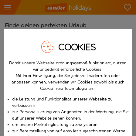
Finde deinen perfekten Urlaub
Ab
COOKIES
Flughafen wählen
Beginne mit der Eingabe für die automatische Vervollständigung. W
Nach
Damit unsere Webseite ordnungsgemäß funktioniert, nutzen
Reiseziel wählen
wir unbedingt erforderliche Cookies.
Mit Ihrer Einwilligung, die Sie jederzeit widerrufen oder
Beginne mit der Eingabe für die automatische Vervollständigung. W
Wann
anpassen können, verwenden wir Cookies sowohl als auch
Reisezeitraum wählen
Cookie freie Technologie um:
Wähle ein Ab- und Rückflugdatum aus.
die Leistung und Funktionalität unserer Webseite zu
Wer
verbessern;
zur Personalisierung von Angeboten in der Werbung, die Sie
auf unserer Website sehen können;
um unsere Marketingleistung zu analysieren;
Suchen
zur Bereitstellung von auf easyJet zugeschnittenen Werbe-