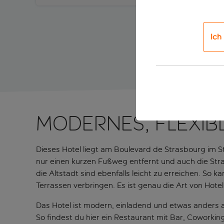
Ich
Modernes, flexib
Dieses Hotel liegt am Boulevard de Strasbourg im S
nur einen kurzen Fußweg entfernt und auch die Str
die Altstadt sind ebenfalls leicht zu erreichen. S
Terrassen verbringen. Es ist genau die Art von Hote
Das Hotel ist modern, einladend und etwas anders a
So findest du hier ein Restaurant mit Bar, Coworki