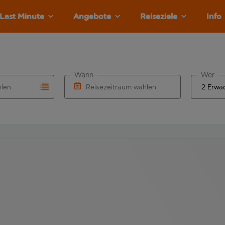
Last Minute
Angebote
Reiseziele
Info
Wann
Wer
hlen
Reisezeitraum wählen
llständigung. Wenn für den Abflughafen automatisch vervolls
Eingabe für die automatische Vervollständigung. Wenn für den
Wähle ein Ab- und Rückflugdatum aus.