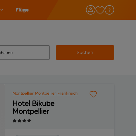
Flüge
Suchen
tändigte Ergebnisse verfügbar sind, verwende die Tabulatorta
 Zielflughafen automatisch vervollständigte Ergebnisse verfü
Montpellier
Montpellier
Frankreich
Hotel Bikube
Montpellier