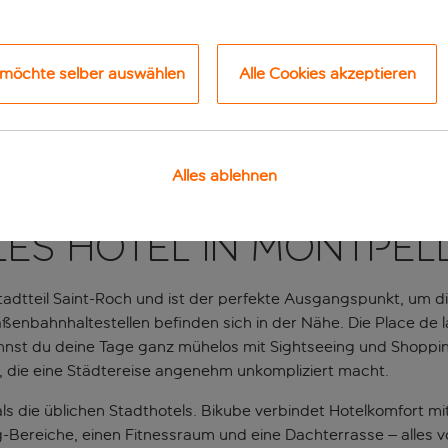
 möchte selber auswählen
Alle Cookies akzeptieren
Alles ablehnen
les Hotel in Montpell
tadtteil Saint-Roch und ist der perfekte Ausgangspunkt, um d
aßenbahnhaltestellen befinden sich in der Nähe. Die Place de
o kannst du deine Tage ganz mühelos mit Sightseeing und Shop
l, die eine Städtereise angenehm unkompliziert macht.
ls die üblichen Stadthotels. Bikube verbindet Hotelkomfort mi
ng-Bereiche, einen Fitnessraum und eine Dachterrasse – alles