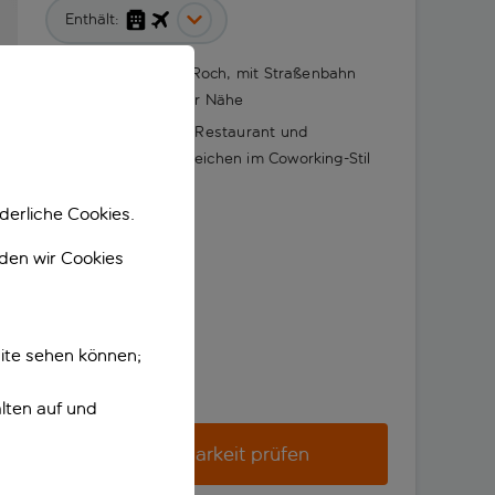
Enthält:
Im Stadtteil Saint-Roch, mit Straßenbahn
und Bahnhof in der Nähe
Mit Dachterrasse, Restaurant und
Gemeinschaftsbereichen im Coworking-Stil
derliche Cookies.
nden wir Cookies
ite sehen können;
lten auf und
Verfügbarkeit prüfen