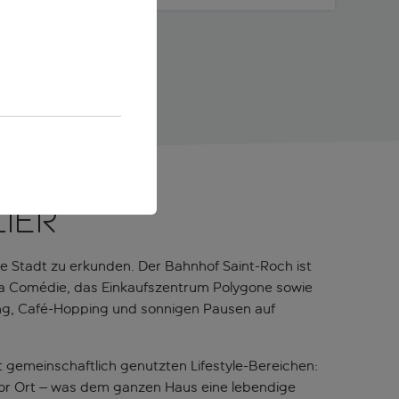
ier
ie Stadt zu erkunden. Der Bahnhof Saint-Roch ist
 la Comédie, das Einkaufszentrum Polygone sowie
ping, Café-Hopping und sonnigen Pausen auf
t gemeinschaftlich genutzten Lifestyle-Bereichen:
 vor Ort – was dem ganzen Haus eine lebendige