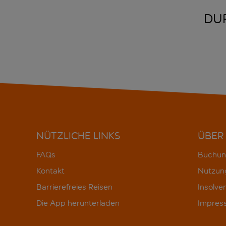
DU
NÜTZLICHE LINKS
ÜBER
FAQs
Buchun
Kontakt
Nutzun
Barrierefreies Reisen
Insolve
Die App herunterladen
Impres