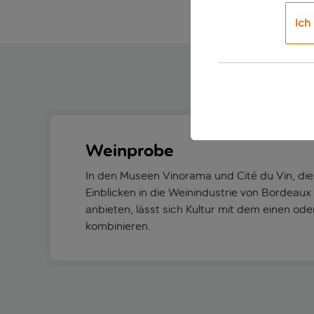
Ich
Weinprobe
In den Museen Vinorama und Cité du Vin, d
Einblicken in die Weinindustrie von Bordea
anbieten, lässt sich Kultur mit dem einen od
kombinieren.