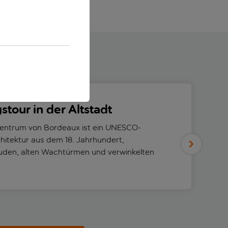
tour in der Altstadt
zentrum von Bordeaux ist ein UNESCO-
hitektur aus dem 18. Jahrhundert,
äuden, alten Wachtürmen und verwinkelten