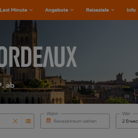
Last Minute
Angebote
Reiseziele
Info
Bordeaux
P. ab
Wann
Wer
Reisezeitraum wählen
rvollständigung. Wenn für den Abflughafen automatisch vervol
 Eingabe für die automatische Vervollständigung. Wenn für de
Wähle ein Ab- und Rückflugdatum aus.