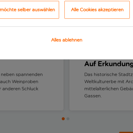
 möchte selber auswählen
Alle Cookies akzeptieren
Die besten Dinge, die man tun kann
Strände
Alles ablehnen
Auf Erkundungs
ie neben spannenden
Das historische Stadt
ux auch Weinproben
Weltkulturerbe mit Arc
er anderen Schluck
mittelalterlichen Geb
Gassen.