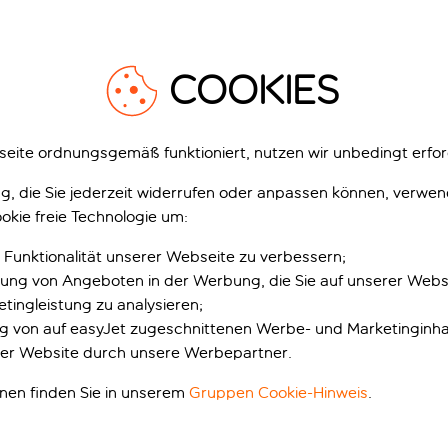
1
/
54
1
COOKIES
eite ordnungsgemäß funktioniert, nutzen wir unbedingt erfor
gung, die Sie jederzeit widerrufen oder anpassen können, verwe
is Bordeaux Centre
Holiday Inn Bordeaux
okie freie Technologie um:
re Saint Jean
Sud Pessac
eaux, Bordeaux, Frankreich
Bordeaux, Bordeaux, Frankreich
 Funktionalität unserer Webseite zu verbessern;
951 Bewertungen
320 Bewert
erung von Angeboten in der Werbung, die Sie auf unserer Webs
zt buchen mit Anzahlung p.P.
Jetzt buchen mit Anzahlung p.P.
tingleistung zu analysieren;
ung von auf easyJet zugeschnittenen Werbe- und Marketinginha
usive
Inklusive
er Website durch unsere Werbepartner.
p.P. ab
p.
onen finden Sie in unserem
Gruppen Cookie-Hinweis
.
Urlaub anzeigen
Urlaub anzeigen