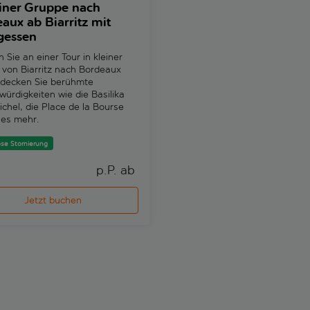
einer Gruppe nach
Schnitzeljagd in Borde
aux ab Biarritz mit
Entdecken Sie die versteckten
gessen
von Bordeaux mit einer
selbstgeführten digitalen
Sie an einer Tour in kleiner
Schnitzeljagd. Erkunden Sie di
von Biarritz nach Bordeaux
Sehenswürdigkeiten in Ihrem 
ntdecken Sie berühmte
Tempo.
ürdigkeiten wie die Basilika
ichel, die Place de la Bourse
les mehr.
se Stornierung
p.P. ab 
p
Jetzt buchen
Jetzt buchen