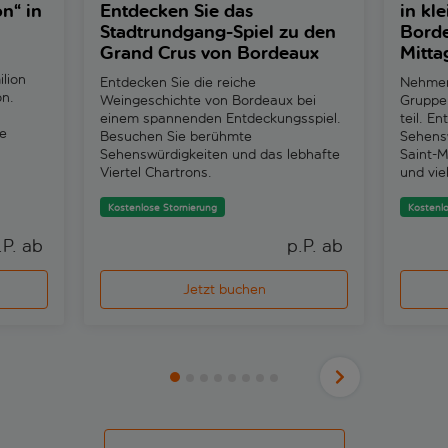
n“ in
Entdecken Sie das
in kl
Stadtrundgang-Spiel zu den
Borde
Grand Crus von Bordeaux
Mitta
ilion
Entdecken Sie die reiche
Nehmen 
on.
Weingeschichte von Bordeaux bei
Gruppe 
n
einem spannenden Entdeckungsspiel.
teil. E
se
Besuchen Sie berühmte
Sehensw
Sehenswürdigkeiten und das lebhafte
Saint-M
Viertel Chartrons.
und vie
Kostenlose Stornierung
Kostenlo
.P. ab 
p.P. ab 
Jetzt buchen