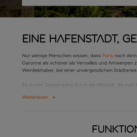
Eine Hafenstadt, ge
Nur wenige Menschen wissen, dass
Paris
nach dem V
Garonne als schöner als Versailles und Antwerpen 
Weinliebhaber, bei einer unvergesslichen Städterei
Ein kurzer Spaziergang durch die Altstadt, die zu
mittelalterlichen Glockentürme und Stadtmauerfragme
Weiterlesen
Vergangenheit der Stadt und ihre moderne Ausrichtun
Details der großen Gebäude in einem feinen Film au
Nerven zu beruhigen. Da trifft es sich gut, dass B
vom Stadtzentrum aus leicht erkunden kann.
Funktio