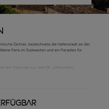
n
tische Dichter, bezeichnete die Hafenstadt an der
leine Paris im Südwesten und ein Paradies für
heit der Gebäude aus dem 18. Jahrhundert,
r 1775 – ist ein ideales Beispiel für die große
rne interaktive Installation, die die kunstvollen
nblick braucht man vielleicht etwas, um seine
kreichs ist, deren Weinberge man bei einer Tour
erfügbar