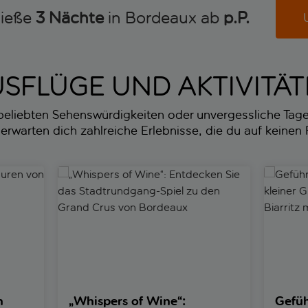
nieße
3 Nächte
in Bordeaux ab
p.P. 
SFLÜGE UND AKTIVITÄ
beliebten Sehenswürdigkeiten oder unvergessliche Tage
erwarten dich zahlreiche Erlebnisse, die du auf keinen F
n von Isaac Newton“ in Saint-Émilion
„Whispers of Wine“: Entdecken Sie das Stadtrund
Geführte
n
„Whispers of Wine“:
Gefüh