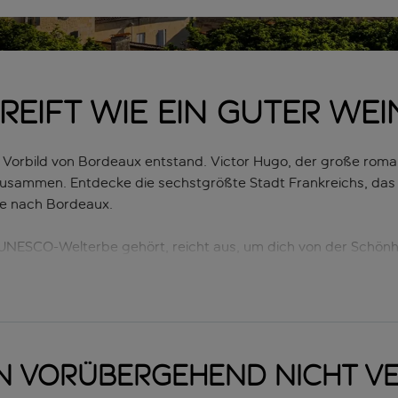
reift wie ein guter Wei
orbild von Bordeaux entstand. Victor Hugo, der große roman
zusammen. Entdecke die sechstgrößte Stadt Frankreichs, das k
se nach Bordeaux.
m UNESCO-Welterbe gehört, reicht aus, um dich von der Schön
nte zu überzeugen. Der Place de la Bourse – eingeweiht im Jah
g. Gleich daneben befindet sich der Wasserspiegel, eine mode
s nebligem Wasser widerspiegelt. Nach so einem prächtigen A
ordeaux die Hauptstadt der angesehensten Weinbauregion Fran
n vorübergehend nicht v