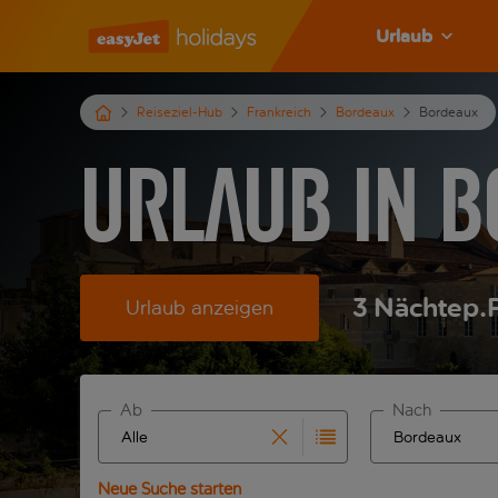
Urlaub
Reiseziel-Hub
Frankreich
Bordeaux
Bordeaux
Urlaub in 
3
Nächte
p.
Urlaub anzeigen
Ab
Nach
Beginne mit der Eingabe für die automatische Ve
Beginne mit der
Neue Suche starten