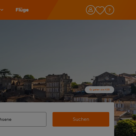
Flüge
Es gelten die AGB
Suchen
lständigte Ergebnisse verfügbar sind, verwende die Tabulato
n Zielflughafen automatisch vervollständigte Ergebnisse verf