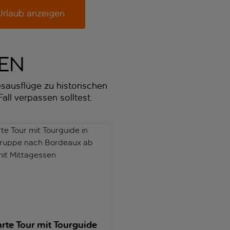
Urlaub anzeigen
TEN
sausflüge zu historischen
all verpassen solltest.
gang-Spiel zu den Grand Crus von Bordeaux
 Tour mit Tourguide in kleiner Gruppe nach Bordeaux ab Biarri
Selbstgeführte digitale Schni
rte Tour mit Tourguide
Selbstgeführte digitale