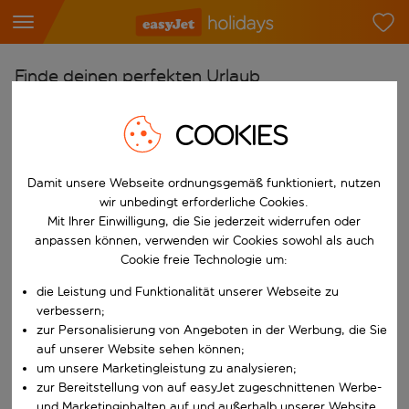
Finde deinen perfekten Urlaub
Ab
COOKIES
Flughafen wählen
Beginne mit der Eingabe für die automatische Vervollständigung. W
Nach
Damit unsere Webseite ordnungsgemäß funktioniert, nutzen
wir unbedingt erforderliche Cookies.
Reiseziel wählen
Mit Ihrer Einwilligung, die Sie jederzeit widerrufen oder
Beginne mit der Eingabe für die automatische Vervollständigung. W
anpassen können, verwenden wir Cookies sowohl als auch
Wann
Cookie freie Technologie um:
Reisezeitraum wählen
die Leistung und Funktionalität unserer Webseite zu
Wähle ein Ab- und Rückflugdatum aus.
Wer
verbessern;
zur Personalisierung von Angeboten in der Werbung, die Sie
auf unserer Website sehen können;
um unsere Marketingleistung zu analysieren;
zur Bereitstellung von auf easyJet zugeschnittenen Werbe-
Suchen
und Marketinginhalten auf und außerhalb unserer Website