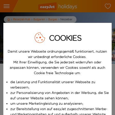
Reiseziel-Hub
Bulgarien
Burgas
Nessebar
Urlaub in Nessebar
COOKIES
Damit unsere Webseite ordnungsgemäß funktioniert, nutzen
Es gelten die AGB
wir unbedingt erforderliche Cookies.
Mit Ihrer Einwilligung, die Sie jederzeit widerrufen oder
anpassen können, verwenden wir Cookies sowohl als auch
Finde deinen perfekten Urlaub
Cookie freie Technologie um:
die Leistung und Funktionalität unserer Webseite zu
Ab
verbessern;
zur Personalisierung von Angeboten in der Werbung, die Sie
auf unserer Website sehen können;
Beginne mit der Eingabe für die automatische Vervollständigung. W
Nach
um unsere Marketingleistung zu analysieren;
zur Bereitstellung von auf easyJet zugeschnittenen Werbe-
und Marketinginhalten auf und außerhalb unserer Website