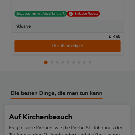
Jetzt buchen mit Anzahlung p.P.
inklusive Rabatt
J
Inklusive
In
p.P. ab
Urlaub anzeigen
Die besten Dinge, die man tun kann
Auf Kirchenbesuch
Es gibt viele Kirchen, wie die Kirche St. Johannes der
Täufer aus dem 11. Jahrhundert und die Basilika der