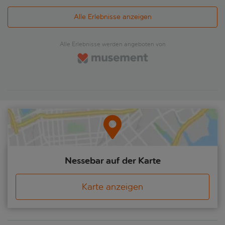
Jahrtausend v. Chr., aus der klassischen Antike und dem
Mittelalter ausgegraben. Hier finden sich Spuren des
Alle Erlebnisse anzeigen
architektonischen Fortschritts der gesamten Balkan- und
östlichen Mittelmeerregion.Verwinkelte Straßen und Gassen,
gesäumt von charakteristischen Holzhäusern, führen Sie zu
Alle Erlebnisse werden angeboten von
mehr als 40 Kirchen, die bis in die byzantinische Zeit
zurückreichen. Anschließend haben Sie Zeit, die Stadt auf
eigene Faust zu erkunden, bei einem Spaziergang am Meer
die Landschaft zu genießen oder nach Souvenirs zu stöbern.
Nessebar auf der Karte
Karte anzeigen