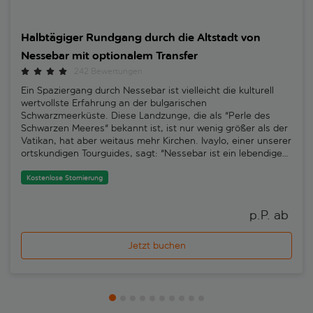
Halbtägiger Rundgang durch die Altstadt von
Nessebar mit optionalem Transfer
242 Bewertungen
Ein Spaziergang durch Nessebar ist vielleicht die kulturell
wertvollste Erfahrung an der bulgarischen
Schwarzmeerküste. Diese Landzunge, die als "Perle des
Schwarzen Meeres" bekannt ist, ist nur wenig größer als der
Vatikan, hat aber weitaus mehr Kirchen. Ivaylo, einer unserer
ortskundigen Tourguides, sagt: "Nessebar ist ein lebendiges
Museum - hier gibt es Bauwerke, die bereits im 5.
Jahrhundert errichtet wurden. Aufgrund ihrer strategischen
Kostenlose Stornierung
Lage war die Stadt schon immer ein geschäftiges
Handelszentrum. Deshalb wurde hier vor über 2500 Jahren
p.P. ab 
das Geld erfunden und erstmals für den Handel
verwendet."Beginnen Sie mit einem geführten Rundgang
durch die Altstadt, die sich auf einer schmalen, ins Schwarze
Jetzt buchen
Meer ragenden Halbinsel erstreckt. Historiker wissen, dass
es die Stadt seit 3.200 Jahren gibt und sie damit zu den
ältesten Europas gehört. Die Altstadt ist so
geschichtsträchtig, dass Nessebar zum UNESCO-
Weltkulturerbe gehört. Es wurden Relikte aus dem zweiten