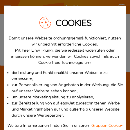
COOKIES
Noch nicht fündig geworden?
FAQ
Damit unsere Webseite ordnungsgemäß funktioniert, nutzen
wir unbedingt erforderliche Cookies.
Hier findest du Antworten auf häufig gestellte
Mit Ihrer Einwilligung, die Sie jederzeit widerrufen oder
Fragen
anpassen können, verwenden wir Cookies sowohl als auch
Cookie freie Technologie um:
die Leistung und Funktionalität unserer Webseite zu
verbessern;
NÜTZLICHE LINKS
zur Personalisierung von Angeboten in der Werbung, die Sie
auf unserer Website sehen können;
FAQs
um unsere Marketingleistung zu analysieren;
Kontakt
zur Bereitstellung von auf easyJet zugeschnittenen Werbe-
und Marketinginhalten auf und außerhalb unserer Website
Barrierefreies Reisen
durch unsere Werbepartner.
Die App herunterladen
Weitere Informationen finden Sie in unserem
Gruppen Cookie-