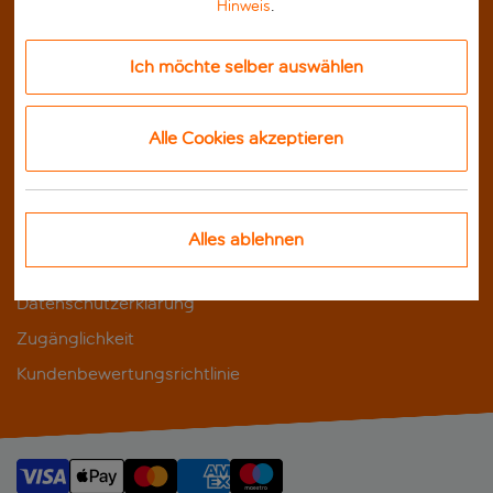
Hinweis
.
ÜBER UNS
Buchungsbedingungen
Ich möchte selber auswählen
Nutzungsbedingungen
Insolvenzschutz
Alle Cookies akzeptieren
Impressum
UNSERE WEBSEITE
Alles ablehnen
Gruppen-Cookie-Hinweis
Datenschutzerklärung
Zugänglichkeit
Kundenbewertungsrichtlinie