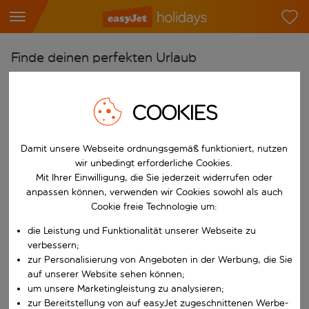
Finde deinen perfekten Urlaub
Ab
Flughafen wählen
COOKIES
Beginne mit der Eingabe für die automatische Vervollständigung. W
Nach
Damit unsere Webseite ordnungsgemäß funktioniert, nutzen
Reiseziel wählen
wir unbedingt erforderliche Cookies.
Beginne mit der Eingabe für die automatische Vervollständigung. W
Mit Ihrer Einwilligung, die Sie jederzeit widerrufen oder
Wann
anpassen können, verwenden wir Cookies sowohl als auch
Reisezeitraum wählen
Cookie freie Technologie um:
Wähle ein Ab- und Rückflugdatum aus.
Wer
die Leistung und Funktionalität unserer Webseite zu
verbessern;
zur Personalisierung von Angeboten in der Werbung, die Sie
auf unserer Website sehen können;
um unsere Marketingleistung zu analysieren;
Suchen
zur Bereitstellung von auf easyJet zugeschnittenen Werbe-