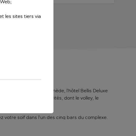
e Web;
 les sites tiers via
ants. Niché dans une pinède, l’hôtel Bellis Deluxe
ratiquer plusieurs activités, dont le volley, le
z votre soif dans l’un des cinq bars du complexe.