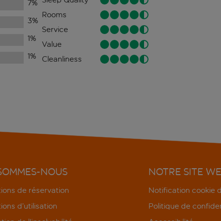
7
%
Rooms
3
%
Service
1
%
Value
1
%
Cleanliness
 SOMMES-NOUS
NOTRE SITE W
ions de réservation
Notification cookie
ions d’utilisation
Politique de confiden