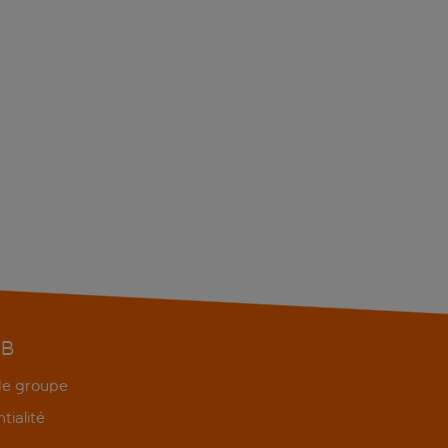
EB
 de groupe
tialité