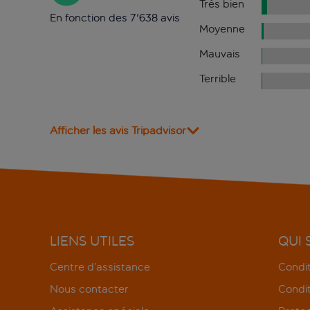
Très bien
En fonction des 7'638 avis
Moyenne
Mauvais
Terrible
Afficher les avis Tripadvisor
LIENS UTILES
QUI
Centre d’assistance
Condit
Nous contacter
Condit