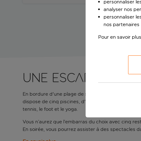
personnaliser le
analyser nos pe
personnaliser les
nos partenaires p
Pour en savoir plus
Une escapade lux
En bordure d'une plage de sable, le Bellis Deluxe Ho
dispose de cinq piscines, d'un spa avec bain turc et s
tennis, le foot et le yoga.
Vous n’aurez que l’embarras du choix avec cinq rest
En soirée, vous pourrez assister à des spectacles da