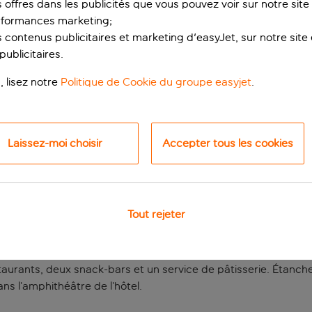
s offres dans les publicités que vous pouvez voir sur notre sit
rformances marketing;
 contenus publicitaires et marketing d'easyJet, sur notre site et
ublicitaires.
, lisez notre
Politique de Cookie du groupe easyjet
.
Laissez-moi choisir
Accepter tous les cookies
ueuse à Belek
tel est un complexe hôtelier d’exception avec des jardins luxuri
Tout rejeter
auna et d'installations sportives. Vous aurez la possibilité de p
aurants, deux snack-bars et un service de pâtisserie. Étanche
ns l’amphithéâtre de l’hôtel.