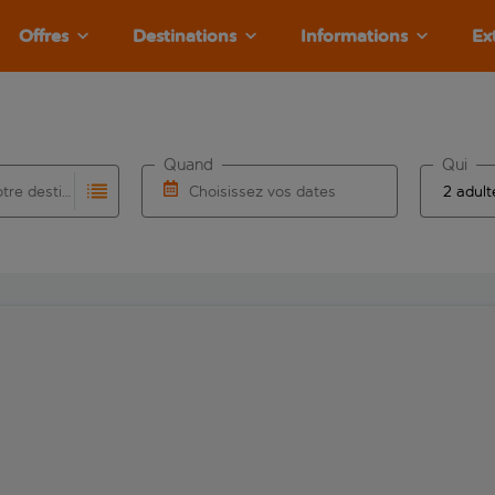
Offres
Destinations
Informations
Ex
Quand
Qui
Choisissez votre destination
Choisissez vos dates
e les résultats de saisie automatique sont disponibles pour l’a
 pour la saisie automatique. Lorsque les résultats de la saisie
Choisissez une date de départ et une date d