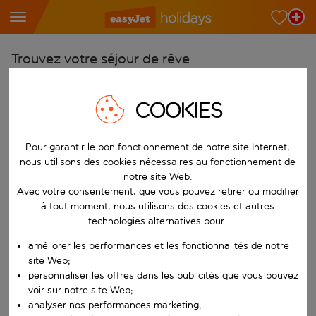
Trouvez votre séjour de rêve
À partir de
COOKIES
Choisissez votre aéroport
Commencez à taper pour la saisie automatique. Lorsque les résultats 
Vers
Pour garantir le bon fonctionnement de notre site Internet,
Choisissez votre destination
nous utilisons des cookies nécessaires au fonctionnement de
notre site Web.
Commencez à taper pour la saisie automatique. Lorsque les résultats 
Quand
Avec votre consentement, que vous pouvez retirer ou modifier
Choisissez vos dates
à tout moment, nous utilisons des cookies et autres
technologies alternatives pour:
Choisissez une date de départ et une date de retour.
Qui
améliorer les performances et les fonctionnalités de notre
site Web;
personnaliser les offres dans les publicités que vous pouvez
voir sur notre site Web;
Rechercher
analyser nos performances marketing;