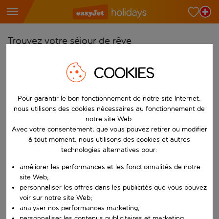
Trouvez votre séjour de rêve
À partir de
COOKIES
Choisissez votre aéroport
Commencez à taper pour la saisie automatique. Lorsque les résultats 
Vers
Pour garantir le bon fonctionnement de notre site Internet,
nous utilisons des cookies nécessaires au fonctionnement de
Choisissez votre destination
notre site Web.
Commencez à taper pour la saisie automatique. Lorsque les résultats 
Avec votre consentement, que vous pouvez retirer ou modifier
Quand
à tout moment, nous utilisons des cookies et autres
Choisissez vos dates
technologies alternatives pour:
Choisissez une date de départ et une date de retour.
Qui
améliorer les performances et les fonctionnalités de notre
site Web;
personnaliser les offres dans les publicités que vous pouvez
voir sur notre site Web;
Rechercher
analyser nos performances marketing;
personnaliser les contenus publicitaires et marketing