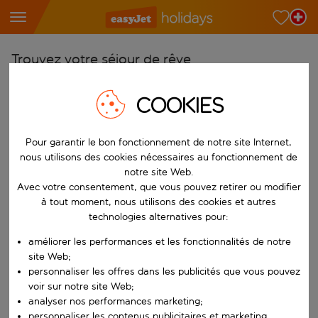
Trouvez votre séjour de rêve
À partir de
COOKIES
Choisissez votre aéroport
Commencez à taper pour la saisie automatique. Lorsque les résultats 
Vers
Pour garantir le bon fonctionnement de notre site Internet,
nous utilisons des cookies nécessaires au fonctionnement de
Choisissez votre destination
notre site Web.
Commencez à taper pour la saisie automatique. Lorsque les résultats 
Avec votre consentement, que vous pouvez retirer ou modifier
Quand
à tout moment, nous utilisons des cookies et autres
Choisissez vos dates
technologies alternatives pour:
Choisissez une date de départ et une date de retour.
Qui
améliorer les performances et les fonctionnalités de notre
site Web;
personnaliser les offres dans les publicités que vous pouvez
voir sur notre site Web;
analyser nos performances marketing;
Rechercher
personnaliser les contenus publicitaires et marketing