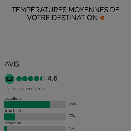
TEMPÉRATURES MOYENNES DE
VOTRE
DESTINATION
Avis
4.6
En fonction des 161 avis
Excellent
75
%
Très bien
17
%
Moyenne
4
%