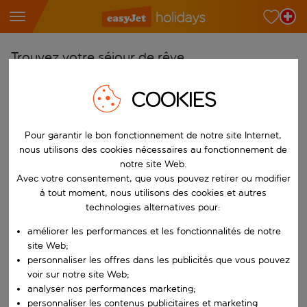
Trouvez votre séjour de rêve
À partir de
COOKIES
Choisissez votre aéroport
Commencez à taper pour la saisie automatique. Lorsque les résultats 
Pour garantir le bon fonctionnement de notre site Internet,
Vers
nous utilisons des cookies nécessaires au fonctionnement de
Choisissez votre destination
notre site Web.
Commencez à taper pour la saisie automatique. Lorsque les résultats 
Avec votre consentement, que vous pouvez retirer ou modifier
Quand
à tout moment, nous utilisons des cookies et autres
Choisissez vos dates
technologies alternatives pour:
Choisissez une date de départ et une date de retour.
Qui
améliorer les performances et les fonctionnalités de notre
site Web;
personnaliser les offres dans les publicités que vous pouvez
voir sur notre site Web;
analyser nos performances marketing;
Rechercher
personnaliser les contenus publicitaires et marketing