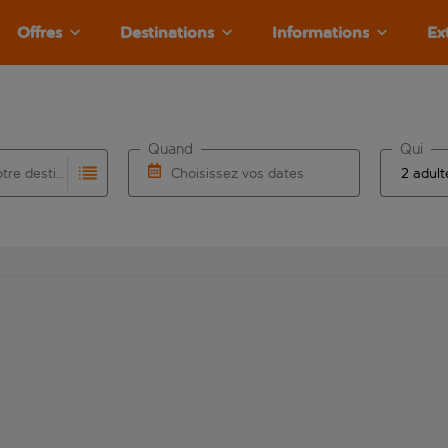
Offres
Destinations
Informations
Ex
Quand
Qui
Choisissez votre destination
Choisissez vos dates
e les résultats de saisie automatique sont disponibles pour l’a
 pour la saisie automatique. Lorsque les résultats de la saisie
Choisissez une date de départ et une date d