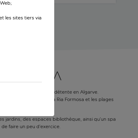
e Web;
 les sites tiers via
 à Tavira
ysages pour un séjour de détente en Algarve.
a, l’Algarve orientale, la Ria Formosa et les plages
 des jardins, des espaces bibliothèque, ainsi qu’un spa
de faire un peu d’exercice.