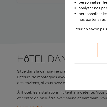
personnaliser le
analyser nos pe
personnaliser les
nos partenaires p
Pour en savoir plus
Hôtel dans un en
Situé dans la campagne près de Tavira, l’Hotel Rur
Entouré de montagnes avec vue sur l’océan, cet hôtel
des environs, si vous avez envie de changer d’air.
À l’hôtel, les installations invitent à la détente. Vo
et centre de bien-être avec sauna et hammam. Vous 