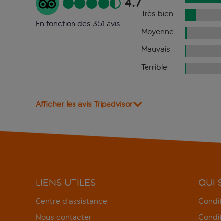
4.7
Très bien
En fonction des 351 avis
Moyenne
Mauvais
Terrible
Afficher les avis Tripadvisor
LIENS UTILES
QUI
Centre d’assistance
Condit
Nous contacter
Condit