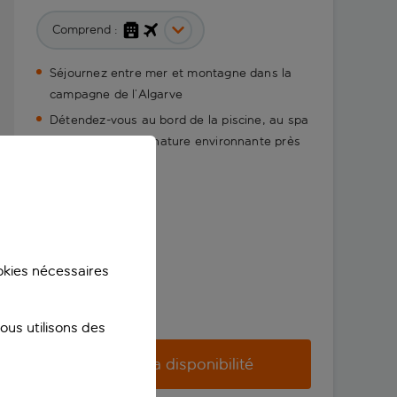
Comprend :
Séjournez entre mer et montagne dans la
campagne de l’Algarve
Détendez-vous au bord de la piscine, au spa
et en admirant la nature environnante près
de Tavira
ookies nécessaires
us utilisons des
Vérifier la disponibilité