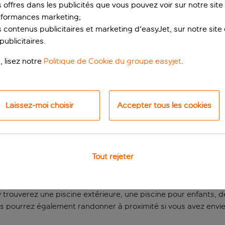
s offres dans les publicités que vous pouvez voir sur notre sit
rformances marketing;
 contenus publicitaires et marketing d'easyJet, sur notre site et
ublicitaires.
, lisez notre
Politique de Cookie du groupe easyjet
.
Laissez-moi choisir
Accepter tous les cookies
vironnement apaisant
al Quinta do Marco offre un cadre calme et de magnifiques pa
Tout rejeter
 paisible constitue un point de départ idéal pour explorer Tavir
us y trouverez une piscine extérieure, une piscine pour enfants,
pourrez également randonner à proximité si vous avez envie 