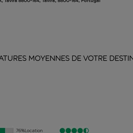
 Tavira 8800-164, Tavira, 8800-164, Portugal
ATURES MOYENNES DE VOTRE
DESTI
76
%
Location