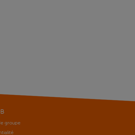
EB
 de groupe
tialité