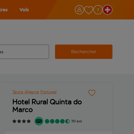
tras
Vols
Rechercher
éroport d’origine, utilisez la touche de tabulation pour les co
 automatique sont disponibles pour l’aéroport de destination, 
e retour.
Tavira
Algarve
Portugal
Hotel Rural Quinta do
Marco
351 avis