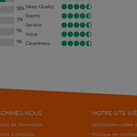
Sleep Quality
18
%
Rooms
3
%
Service
1
%
Value
1
%
Cleanliness
 SOMMES-NOUS
NOTRE SITE W
ions de réservation
Notification cookie
ions d’utilisation
Politique de confiden