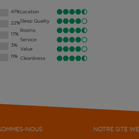
47
%
Location
Sleep Quality
22
%
Rooms
17
%
Service
3
%
Value
11
%
Cleanliness
 SOMMES-NOUS
NOTRE SITE W