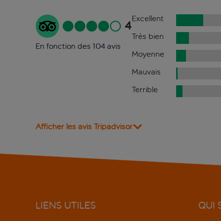
Excellent
4
Très bien
En fonction des 104 avis
Moyenne
Mauvais
Terrible
Afficher les avis Tripadvisor
LIENS UTILES
QUI