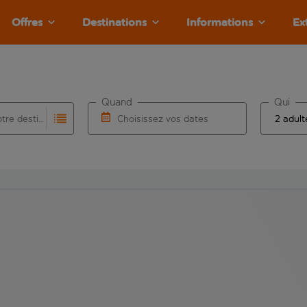
Offres
Destinations
Informations
Ex
Quand
Qui
Choisissez votre destination
Choisissez vos dates
e les résultats de saisie automatique sont disponibles pour l’a
 pour la saisie automatique. Lorsque les résultats de la saisie
Choisissez une date de départ et une date d