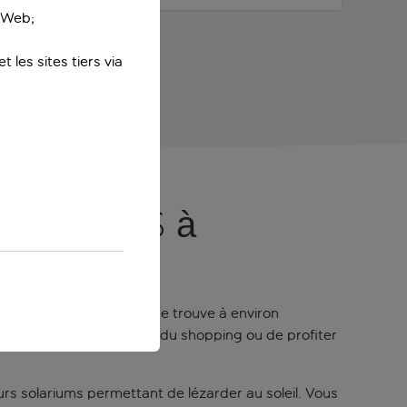
e Web;
 les sites tiers via
falaises à
arve. La Praia da Rocha se trouve à environ
ner sur le port, de faire du shopping ou de profiter
sieurs solariums permettant de lézarder au soleil. Vous