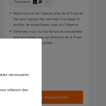
Comprend :
Séjournez sur les falaises près de la Praia do
Vau pour passer des journées à la plage et
profiter de magnifiques vues sur l’Algarve
Détendez-vous sur les terrasses ensoleillées
puis promenez-vous en direction de la Praia
da Rocha ou de Portimão
ookies nécessaires
us utilisons des
Vérifier la disponibilité