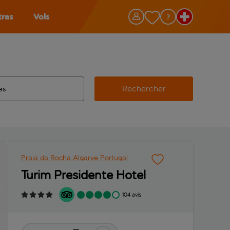
tras
Vols
Rechercher
éroport d’origine, utilisez la touche de tabulation pour les co
 automatique sont disponibles pour l’aéroport de destination, 
e retour.
Praia da Rocha
Algarve
Portugal
Turim Presidente Hotel
104 avis