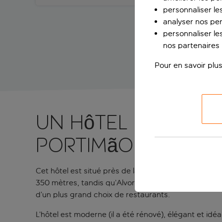
personnaliser le
analyser nos pe
personnaliser les
nos partenaires p
Pour en savoir plus
Un hôtel lumineu
Portimão
Cet hôtel est situé près de la Praia do Vau à Portim
350 mètres, tandis qu’Alvor et le centre de Portimã
d’un plus grand choix de restaurants.
L’hôtel est moderne (il a été rénové), élégant et idéa