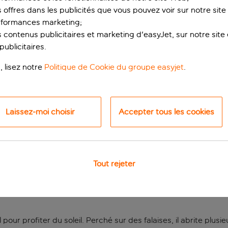
s offres dans les publicités que vous pouvez voir sur notre sit
rformances marketing;
 contenus publicitaires et marketing d'easyJet, sur notre site et
ublicitaires.
, lisez notre
Politique de Cookie du groupe easyjet
.
Laissez-moi choisir
Accepter tous les cookies
x perché en haut des 
Tout rejeter
ão, qui offre certains des plus beaux paysages côtiers de l’Alg
o sont facilement accessibles si vous avez envie de vous prome
l pour profiter du soleil. Perché sur des falaises, il abrite plu