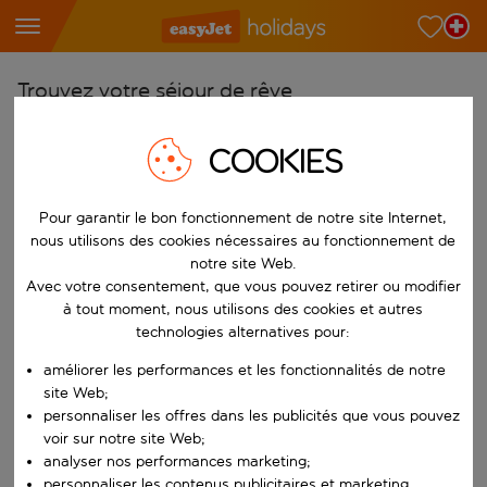
Trouvez votre séjour de rêve
À partir de
COOKIES
Choisissez votre aéroport
Commencez à taper pour la saisie automatique. Lorsque les résultats 
Vers
Pour garantir le bon fonctionnement de notre site Internet,
nous utilisons des cookies nécessaires au fonctionnement de
Choisissez votre destination
notre site Web.
Commencez à taper pour la saisie automatique. Lorsque les résultats 
Avec votre consentement, que vous pouvez retirer ou modifier
Quand
à tout moment, nous utilisons des cookies et autres
Choisissez vos dates
technologies alternatives pour:
Choisissez une date de départ et une date de retour.
Qui
améliorer les performances et les fonctionnalités de notre
site Web;
personnaliser les offres dans les publicités que vous pouvez
voir sur notre site Web;
analyser nos performances marketing;
Rechercher
personnaliser les contenus publicitaires et marketing