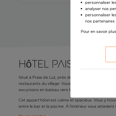
personnaliser le
analyser nos pe
personnaliser les
nos partenaires p
Pour en savoir plus
Hôtel paisible à L
Situé à Praia da Luz, près de Lagos, le Vila Luz est
restaurants du village. Vous pourrez également aller à
excursions en bateau vers les célèbres grottes de 
Cet appart’hôtel est calme et spacieux. Vous y trou
entre le bar et la piscine. À l’intérieur vous attede