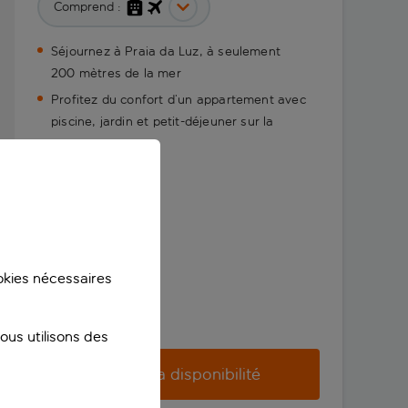
Comprend :
Séjournez à Praia da Luz, à seulement
200 mètres de la mer
Profitez du confort d’un appartement avec
piscine, jardin et petit-déjeuner sur la
terrasse
ookies nécessaires
us utilisons des
Vérifier la disponibilité