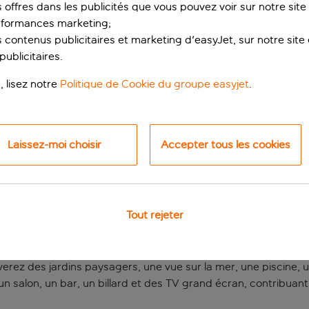
s offres dans les publicités que vous pouvez voir sur notre sit
rformances marketing;
 contenus publicitaires et marketing d'easyJet, sur notre site et
ublicitaires.
, lisez notre
Politique de Cookie du groupe easyjet
.
Laissez-moi choisir
Accepter tous les cookies
uz
 un joyau caché à 200 mètres de la mer en Algarve. Vous serez t
Tout rejeter
 Lagos pour vous promener dans les ruelles de la vieille ville, 
Ponta da Piedade.
verez des jardins paysagers, une vue sur la mer, une piscine, 
nt un salon, un bar, un billard et des TV grand écran, contribua