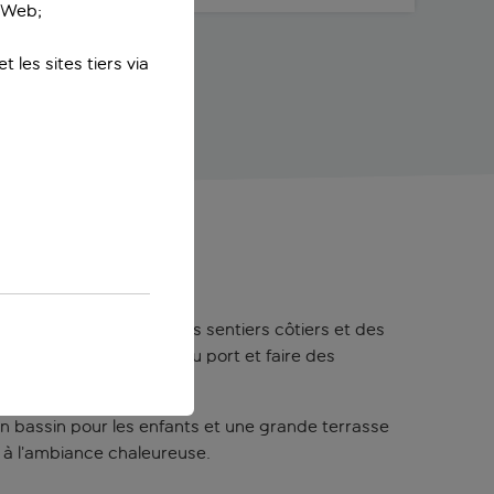
e Web;
 les sites tiers via
out près de la plage, des sentiers côtiers et des
profiter de l’animation du port et faire des
un bassin pour les enfants et une grande terrasse
nt à l’ambiance chaleureuse.