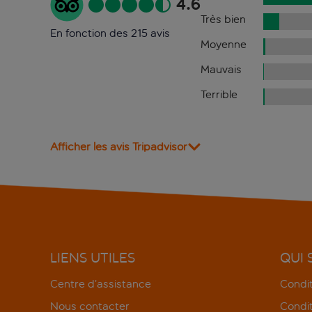
4.6
Très bien
En fonction des 215 avis
Moyenne
Mauvais
Terrible
Afficher les avis Tripadvisor
LIENS UTILES
QUI
Centre d’assistance
Condit
Nous contacter
Condit