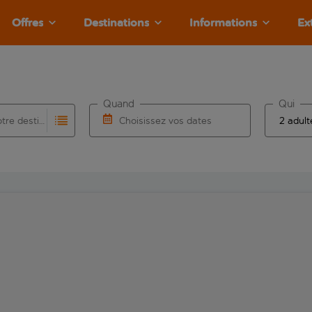
Offres
Destinations
Informations
Ex
Quand
Qui
Choisissez votre destination
Choisissez vos dates
e les résultats de saisie automatique sont disponibles pour l’a
 pour la saisie automatique. Lorsque les résultats de la saisie
Choisissez une date de départ et une date d