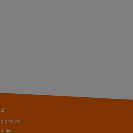
EB
 de groupe
tialité