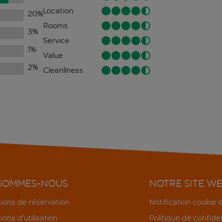
Location
20
%
Rooms
3
%
Service
1
%
Value
2
%
Cleanliness
 SOMMES-NOUS
NOTRE SITE W
ions de réservation
Notification cookie
ions d’utilisation
Politique de confiden