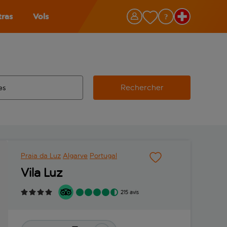
tras
Vols
Rechercher
éroport d’origine, utilisez la touche de tabulation pour les co
 automatique sont disponibles pour l’aéroport de destination, 
e retour.
Praia da Luz
Algarve
Portugal
Vila Luz
215 avis