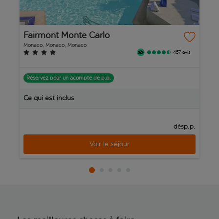
Fairmont Monte Carlo
H
Monaco, Monaco, Monaco
Mo
457 avis
Réservez pour un acompte de p.p.
R
Ce qui est inclus
C
p.p.
dès
Voir le séjour