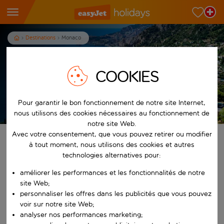
Destinations
Monaco
Vacances à Monaco
COOKIES
Pour garantir le bon fonctionnement de notre site Internet,
Les conditions générales s’appliquent
nous utilisons des cookies nécessaires au fonctionnement de
notre site Web.
Avec votre consentement, que vous pouvez retirer ou modifier
Trouvez votre séjour de rêve
à tout moment, nous utilisons des cookies et autres
technologies alternatives pour:
À partir de
améliorer les performances et les fonctionnalités de notre
site Web;
personnaliser les offres dans les publicités que vous pouvez
Commencez à taper pour la saisie automatique. Lorsque les résultats 
Vers
voir sur notre site Web;
analyser nos performances marketing;