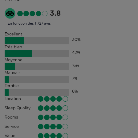
3.8
En fonction des 1'727 avis
Excellent
30
%
Très bien
42
%
Moyenne
16
%
Mauvais
7
%
Terrible
6
%
Location
Sleep Quality
Rooms
Service
Value