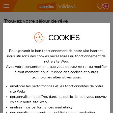
Trouvez votre séjour de rêve
À partir de
COOKIES
Choisissez votre aéroport
Commencez à taper pour la saisie automatique. Lorsque les résultats 
Vers
Pour garantir le bon fonctionnement de notre site Internet,
nous utilisons des cookies nécessaires au fonctionnement de
Choisissez votre destination
notre site Web.
Commencez à taper pour la saisie automatique. Lorsque les résultats 
Avec votre consentement, que vous pouvez retirer ou modifier
Quand
à tout moment, nous utilisons des cookies et autres
Choisissez vos dates
technologies alternatives pour:
Choisissez une date de départ et une date de retour.
Qui
améliorer les performances et les fonctionnalités de notre
site Web;
personnaliser les offres dans les publicités que vous pouvez
voir sur notre site Web;
Rechercher
analyser nos performances marketing;
personnaliser les contenus publicitaires et marketing