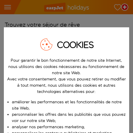
Trouvez votre séjour de rêve
À partir de
COOKIES
Choisissez votre aéroport
Commencez à taper pour la saisie automatique. Lorsque les résultats 
Vers
Pour garantir le bon fonctionnement de notre site Internet,
Choisissez votre destination
nous utilisons des cookies nécessaires au fonctionnement de
notre site Web.
Commencez à taper pour la saisie automatique. Lorsque les résultats 
Quand
Avec votre consentement, que vous pouvez retirer ou modifier
à tout moment, nous utilisons des cookies et autres
Choisissez vos dates
technologies alternatives pour:
Choisissez une date de départ et une date de retour.
Qui
améliorer les performances et les fonctionnalités de notre
site Web;
personnaliser les offres dans les publicités que vous pouvez
voir sur notre site Web;
Rechercher
analyser nos performances marketing;