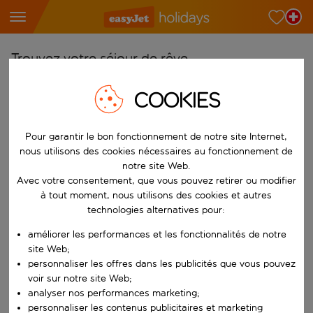
Trouvez votre séjour de rêve
À partir de
COOKIES
Choisissez votre aéroport
Commencez à taper pour la saisie automatique. Lorsque les résultats 
Pour garantir le bon fonctionnement de notre site Internet,
Vers
nous utilisons des cookies nécessaires au fonctionnement de
Choisissez votre destination
notre site Web.
Commencez à taper pour la saisie automatique. Lorsque les résultats 
Avec votre consentement, que vous pouvez retirer ou modifier
Quand
à tout moment, nous utilisons des cookies et autres
Choisissez vos dates
technologies alternatives pour:
Choisissez une date de départ et une date de retour.
Qui
améliorer les performances et les fonctionnalités de notre
site Web;
personnaliser les offres dans les publicités que vous pouvez
voir sur notre site Web;
analyser nos performances marketing;
Rechercher
personnaliser les contenus publicitaires et marketing