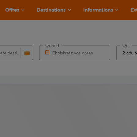
Offres
Destinations
Informations
Ex
Quand
Qui
Choisissez votre destination
Choisissez vos dates
e les résultats de saisie automatique sont disponibles pour l’a
 pour la saisie automatique. Lorsque les résultats de la saisie
Choisissez une date de départ et une date d