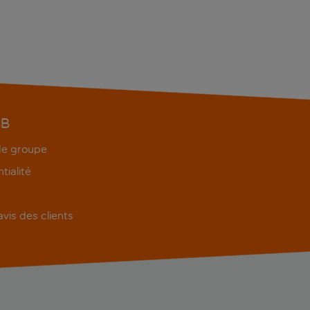
EB
 de groupe
tialité
'avis des clients