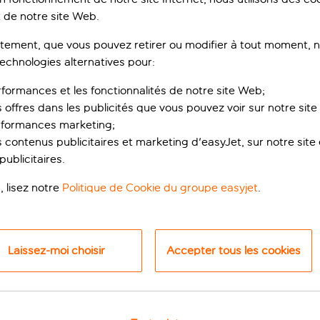
 de notre site Web.
ement, que vous pouvez retirer ou modifier à tout moment, no
technologies alternatives pour:
rformances et les fonctionnalités de notre site Web;
s offres dans les publicités que vous pouvez voir sur notre sit
rformances marketing;
 contenus publicitaires et marketing d'easyJet, sur notre site et
ublicitaires.
 en son genre
, lisez notre
Politique de Cookie du groupe easyjet
.
sidenza d’Epoca Albergo Quattro Fontane est à cinq minutes de
le formant une barrière naturelle, vous pourrez profiter d’une e
ure historique et des cafés effervescents à découvrir, vous al
Laissez-moi choisir
Accepter tous les cookies
ues ou détendez-vous simplement au bord de la mer Adriatiqu
us aurez l’occasion d’admirer des pièces d’origine, comme les 