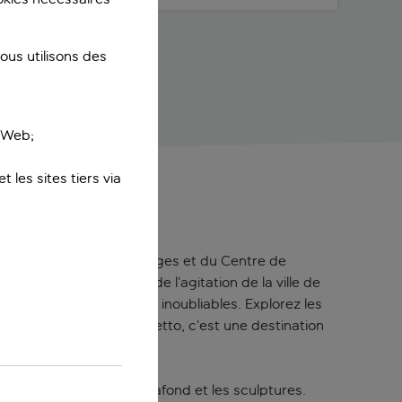
us utilisons des
e Web;
 les sites tiers via
 marche des sublimes plages et du Centre de
scapade paisible, loin de l’agitation de la ville de
lez passer des vacances inoubliables. Explorez les
e. Accessible en vaporetto, c’est une destination
poutres apparentes au plafond et les sculptures.