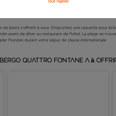
Tout rejeter
ar, d’un accès au Wi-Fi gratuit et d’un téléviseur à écran pl
ains complétée par des produits de toilette gratuits tout en p
x occultants pour bénéficier d’une bonne nuit de sommeil aprè
s de loisirs s’offrent à vous. Empruntez une raquette pour éch
jardin avant de dîner au restaurant de l’hôtel. La plage se tr
ler l’horizon durant votre séjour de classe internationale.
lbergo Quattro Fontane a à offri