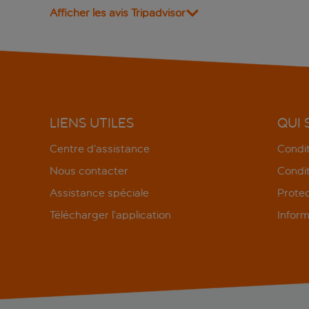
Afficher les avis Tripadvisor
LIENS UTILES
QUI
Centre d’assistance
Condit
Nous contacter
Condit
Assistance spéciale
Protec
Télécharger l’application
Inform