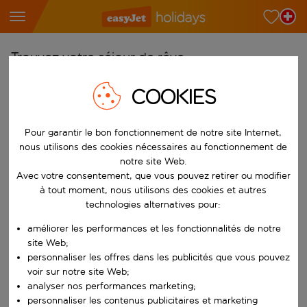
Trouvez votre séjour de rêve
À partir de
COOKIES
Choisissez votre aéroport
Commencez à taper pour la saisie automatique. Lorsque les résultats 
Pour garantir le bon fonctionnement de notre site Internet,
Vers
nous utilisons des cookies nécessaires au fonctionnement de
Choisissez votre destination
notre site Web.
Commencez à taper pour la saisie automatique. Lorsque les résultats 
Avec votre consentement, que vous pouvez retirer ou modifier
Quand
à tout moment, nous utilisons des cookies et autres
Choisissez vos dates
technologies alternatives pour:
Choisissez une date de départ et une date de retour.
améliorer les performances et les fonctionnalités de notre
Qui
site Web;
personnaliser les offres dans les publicités que vous pouvez
voir sur notre site Web;
analyser nos performances marketing;
Rechercher
personnaliser les contenus publicitaires et marketing