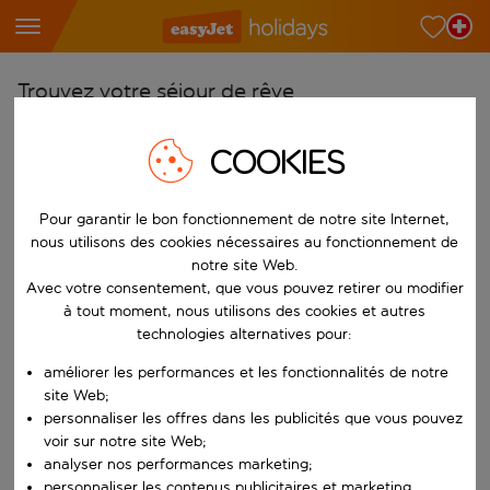
Trouvez votre séjour de rêve
À partir de
COOKIES
Choisissez votre aéroport
Commencez à taper pour la saisie automatique. Lorsque les résultats 
Vers
Pour garantir le bon fonctionnement de notre site Internet,
nous utilisons des cookies nécessaires au fonctionnement de
Choisissez votre destination
notre site Web.
Commencez à taper pour la saisie automatique. Lorsque les résultats 
Avec votre consentement, que vous pouvez retirer ou modifier
Quand
à tout moment, nous utilisons des cookies et autres
Choisissez vos dates
technologies alternatives pour:
Choisissez une date de départ et une date de retour.
Qui
améliorer les performances et les fonctionnalités de notre
site Web;
personnaliser les offres dans les publicités que vous pouvez
voir sur notre site Web;
analyser nos performances marketing;
Rechercher
personnaliser les contenus publicitaires et marketing