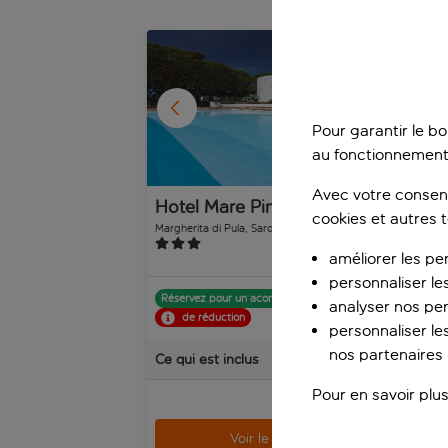
1
/
16
Pour garantir le b
au fonctionnement
Avec votre consent
Hotel Mare Pineta
Fio
cookies et autres 
Margherita di Pula, Sardaigne, Italie
Sarda
274 avis
améliorer les pe
personnaliser le
Réservez pour un acompte de p.p.
Rés
analyser nos pe
de réduction
personnaliser les
nos partenaires p
Ce qui est inclus
Ce q
Pour en savoir plus
p.p.
dès
Voir le séjour