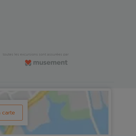
tites mordre comme des
you'll learn how the flavours o
s depuis le toit de la grotte et
wines really come to life, using
lagmites surgir du sol comme
techniques inspired by local
gnards, ainsi qu'un lac d'eau
tradition.Afterwards, you can s
ui s'étend sur 120 mètres, tout
back in above ground into a r
itant de l'expertise de votre
views of the surroundings and
ocal pour vous faire revivre la
furniture by local designer, An
e.Si vous choisissez de ne pas
Marras. Sit back and relax whi
a visite souterraine, vous pouvez
taste three wines, accompanie
à bord et vous prélasser au
Sardinian cheese, cured meat
toutes les excursions sont assurées par
L'une ou l'autre option est un
locally produced bread, all cho
ent moyen de passer du temps
bring out the qualities of the w
e rentrer tranquillement au
a carte