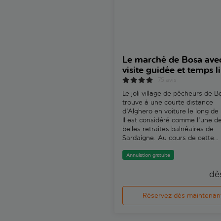
Le marché de Bosa ave
visite guidée et temps l
75 avis
Le joli village de pêcheurs de B
trouve à une courte distance
d'Alghero en voiture le long de 
Il est considéré comme l'une d
belles retraites balnéaires de
Sardaigne. Au cours de cette
excursion, vous aurez tout le 
d'explorer le marché artisanal e
Annulation gratuite
vieille ville, de vous asseoir pou
dè
déjeuner et de vous imprégner
l'ambiance décontractée. Valen
l'une de nos guides expertes lo
Réservez dès maintenan
explique : "En plus de son chât
son fleuve et ses maisons colo
construites à flanc de colline, 