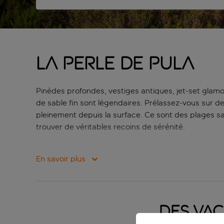
La perle de Pula
Pinèdes profondes, vestiges antiques, jet-set glamo
de sable fin sont légendaires. Prélassez-vous sur d
pleinement depuis la surface. Ce sont des plages sa
trouver de véritables recoins de sérénité.
Toutefois, bien plus qu’une série de belles plages,
opportunités de découvrir la faune locale. Explorez 
En savoir plus
débarqués et percez les secrets de ces paysages i
passionnés de randonnée pédestre et cycliste. En bor
Prêt à vous immerger dans l’univers charmant et ra
Des vac