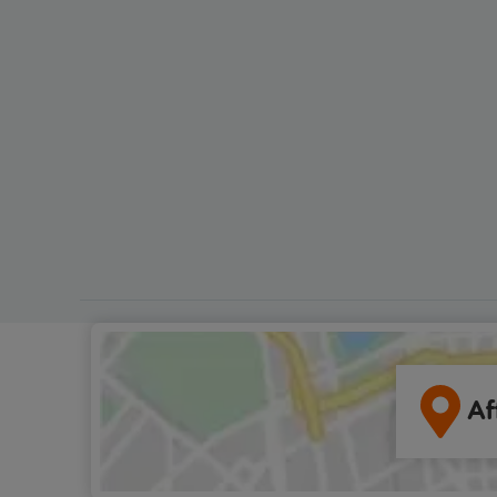
également connu pour son vin
Malavasia. C'est une valeur sûr
vous souhaitez accompagner v
déjeuner d'un cépage local".D
vous aurez mis les pieds à Bos
aurez l'impression d'avoir été
transporté dans le passé. Des
maisons aux couleurs pastel b
le fleuve Temo et son caractèr
imprègne chaque centimètre ca
château de Malaspina, situé au
sommet d'une colline, domine la
Bien qu'il ait perdu sa gloire d'a
abrite une chapelle médiévale
remarquable, ornée de fresque
fragiles. Valentina ajoute : "La p
plus ancienne du village borde 
fleuve. Ce n'est qu'après la
construction du château que le
habitants décidèrent de s'éloig
Af
fleuve en comptant sur la prote
du château".Suivez une visite 
de la ville pour pecer certains 
secrets, puis profitez de temps 
pour parcourir les étals du mar