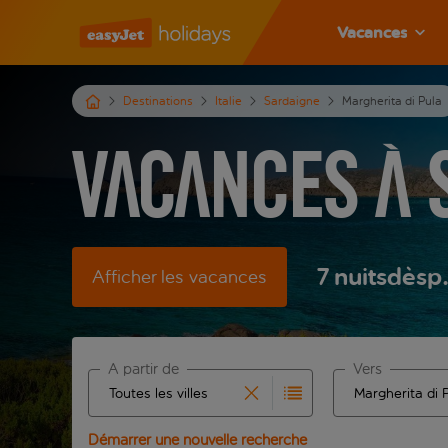
Vacances
Destinations
Italie
Sardaigne
Margherita di Pula
Vacances à 
7
nuits
dès
p
Afficher les vacances
À partir de
Vers
Commencez à taper pour la saisie automatique. Lors
Commencez à tape
Démarrer une nouvelle recherche