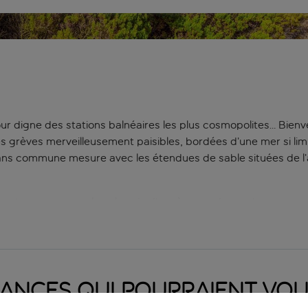
ur digne des stations balnéaires les plus cosmopolites… Bien
es grèves merveilleusement paisibles, bordées d’une mer si li
ns commune mesure avec les étendues de sable situées de l’autr
 vous trouverez sur place la voie d’accès vers de nombreuses e
les antiques ruines de Nora, laissez-vous tenter par d’authent
mpressionnants. Les montagnes proches regorgent de sentiers 
d de mer, les flots azurés sont autant d’appels à la baignade 
ffiné de ce paradis méditerranéen?
ances qui pourraient vou