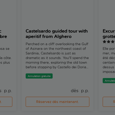
c
Castelsardo guided tour with
Excur
ibre
aperitif from Alghero
grott
Perched on a cliff overlooking the Gulf
osa se
of Asinara on the northwest coast of
Elle po
Sardinia, Castelsardo is just as
mer, ma
la côte.
dramatic as it sounds. You'll spend the
été déc
es plus
morning there, exploring the old town
centain
before stopping by Castello dei Doria
dessus 
where you can pay a little extra to go
imposan
temps
inside if you want and delve a little
Capo Ca
Annulation gratuite
t la
deeper. There's a Sardinian aperitif
attract
Annulati
r
overlooking the marina, plus, there's
spectac
s 
 p.p.
dès 
 p.p.
 de
also a photo stop at Elephant Rock on
avoir q
tina,
the way there.You'll drive along the
côte ac
cales,
coastal road, stopping by Elephant
grotte 
t.
Réservez dès maintenant.
R
eau,
Rock – which, true to its name, is a
l'arriv
rées
rock that oddly resembles an
ou non 
Bosa est
elephant. And after arriving in
vous le