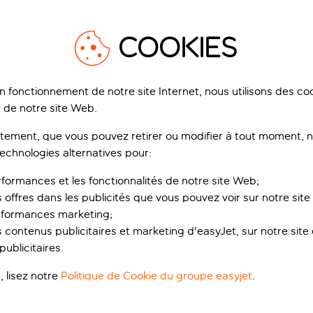
1
/
20
1
COOKIES
on fonctionnement de notre site Internet, nous utilisons des c
 de notre site Web.
ement, que vous pouvez retirer ou modifier à tout moment, no
r Di Sardegna Resort
Palazzo Doglio
technologies alternatives pour:
igne, Italie
Cagliari, Sardaigne, Italie
263 avis
37
rformances et les fonctionnalités de notre site Web;
s offres dans les publicités que vous pouvez voir sur notre sit
ervez pour un acompte de p.p.
Réservez pour un acompte de p.p.
rformances marketing;
de réduction
 contenus publicitaires et marketing d'easyJet, sur notre site et
Ce qui est inclus
ublicitaires.
ui est inclus
, lisez notre
Politique de Cookie du groupe easyjet
.
p.p.
dès
dè
Voir le séjour
Voir le séjour