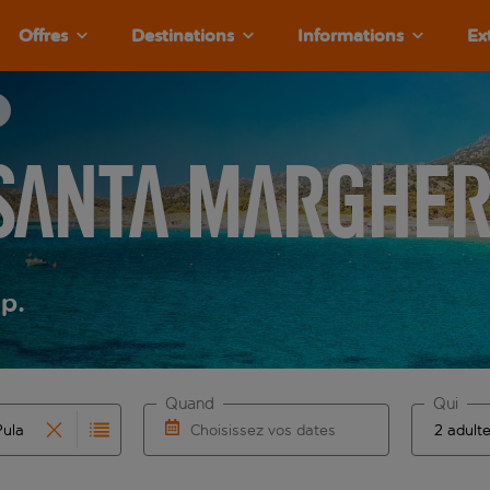
Offres
Destinations
Informations
Ex
Santa Margheri
.p.
Quand
Qui
Choisissez vos dates
que les résultats de saisie automatique sont disponibles pour l
r pour la saisie automatique. Lorsque les résultats de la sais
Choisissez une date de départ et une date 