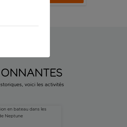
Voir le séjour
SSIONNANTES
toriques, voici les activités
n en bateau dans les grottes de Neptune
Guided vineyard tour with wi