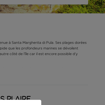
venue à Santa Margherita di Pula. Ses plages dorées
mpide que les profondeurs marines se dévoilent
e côté de l’île car il est encore possible d’y
xpériences culturelles et d’innombrables
iques spécialités de poissons fraîchement
dont les points de vue renversants raviront les
pour se rafraîchir ou partir à l’aventure.
s plaire