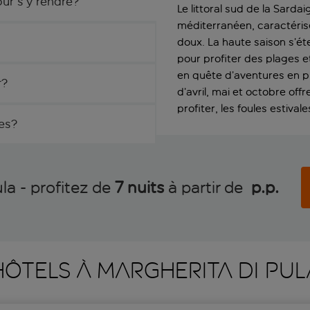
ur s’y rendre?
Le littoral sud de la Sard
méditerranéen, caractéris
doux. La haute saison s’é
pour profiter des plages e
en quête d’aventures en ple
r?
d’avril, mai et octobre o
profiter, les foules estival
es?
la - profitez de
7 nuits
à partir de
 p.p.
HÔTELS À MARGHERITA DI PUL