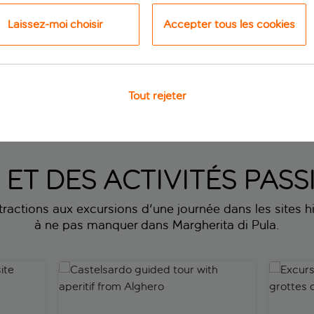
Laissez-moi choisir
Accepter tous les cookies
Tout rejeter
la - profitez de
7 nuits
à partir de
 p.p.
S ET DES ACTIVITÉS PA
ttractions aux excursions d'une journée dans les sites his
à ne pas manquer dans Margherita di Pula.
 guidée et temps libre
Castelsardo guided tour with aperitif from Alghero
Excursio