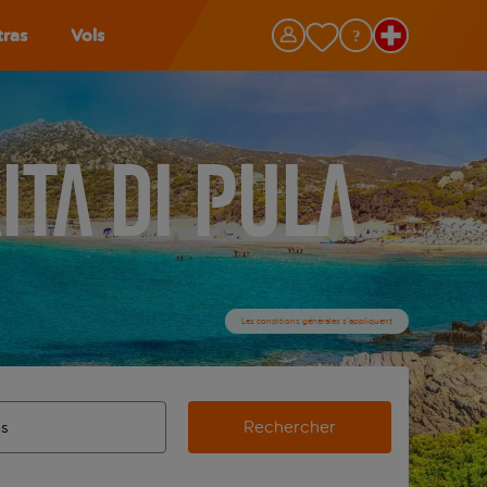
tras
Vols
ta Di Pula
Les conditions générales s’appliquent
Rechercher
’aéroport d’origine, utilisez la touche de tabulation pour les
ie automatique sont disponibles pour l’aéroport de destination,
de retour.