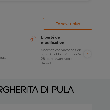
En savoir plus
Liberté de
modification
s
Modifiez vos vacances en
ligne à faible coût jusqu’à
ours
28 jours avant votre
départ
gherita di Pula