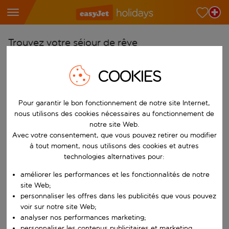
Trouvez votre séjour de rêve
À partir de
COOKIES
Choisissez votre aéroport
Commencez à taper pour la saisie automatique. Lorsque les résultats 
Vers
Pour garantir le bon fonctionnement de notre site Internet,
nous utilisons des cookies nécessaires au fonctionnement de
Choisissez votre destination
notre site Web.
Commencez à taper pour la saisie automatique. Lorsque les résultats 
Avec votre consentement, que vous pouvez retirer ou modifier
Quand
à tout moment, nous utilisons des cookies et autres
Choisissez vos dates
technologies alternatives pour:
Choisissez une date de départ et une date de retour.
Qui
améliorer les performances et les fonctionnalités de notre
site Web;
personnaliser les offres dans les publicités que vous pouvez
voir sur notre site Web;
analyser nos performances marketing;
Rechercher
personnaliser les contenus publicitaires et marketing