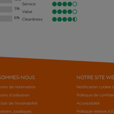
Service
5
%
Value
6
%
Cleanliness
 SOMMES-NOUS
NOTRE SITE W
ions de réservation
Notification cookie
ions d’utilisation
Politique de confiden
tion de l'insolvabilité
Accessibilité
ations Juridiques
Politique relative à l