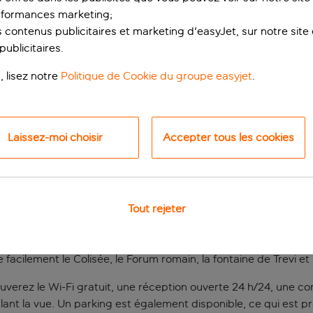
rformances marketing;
 contenus publicitaires et marketing d'easyJet, sur notre site et
ublicitaires.
, lisez notre
Politique de Cookie du groupe easyjet
.
Laissez-moi choisir
Accepter tous les cookies
té à Rome
Tout rejeter
oli Hotel est un établissement calme que l’on a plaisir à retr
 la carbonara. Vous serez tout près du parc de la Caffarella, 
ancienne Via Appia et les catacombes à proximité vous plongeron
facilement le Colisée, le Forum romain, la fontaine de Trevi et
trouverez le Wi-Fi gratuit, une réception ouverte 24 h/24, une
t la vue. Un parking est également disponible, ce qui est pra