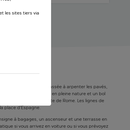
 les sites tiers via
ouver après une journée passée à arpenter les pavés,
idéal pour une promenade en pleine nature et un bol
t dans l’histoire fascinante de Rome. Les lignes de
 la place d’Espagne.
 consigne à bagages, un ascenseur et une terrasse en
tique si vous arrivez en voiture ou si vous prévoyez