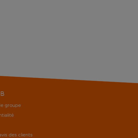
EB
 de groupe
tialité
'avis des clients