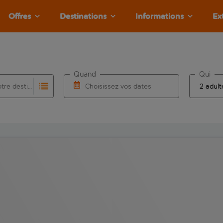
Offres
Destinations
Informations
Ex
Quand
Qui
Choisissez votre destination
Choisissez vos dates
e les résultats de saisie automatique sont disponibles pour l’a
 pour la saisie automatique. Lorsque les résultats de la saisie
Choisissez une date de départ et une date d