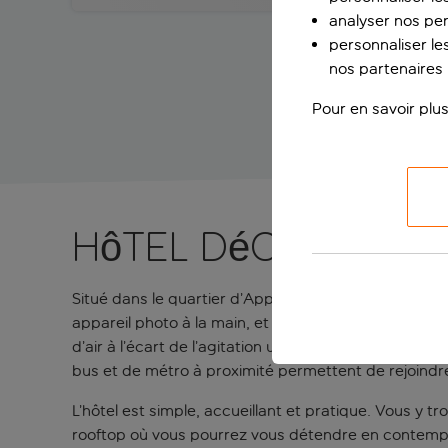
analyser nos pe
personnaliser les
nos partenaires p
Pour en savoir plus
Hôtel décontrac
Situé dans le quartier d’Appio-Latino à Rome, le Rom
appareil photo à la main, et à déguster des pâtes à
d’air à l’écart de l’agitation urbaine, tandis que l’
bus et de métro à proximité permettent de rejoindre 
L’hôtel est simple, accueillant et pratique. Vous y 
rooftop où vous pourrez vous détendre en contemplan