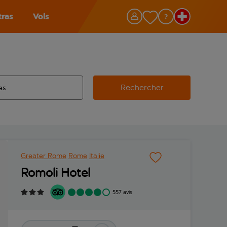
tras
Vols
Rechercher
éroport d’origine, utilisez la touche de tabulation pour les co
 automatique sont disponibles pour l’aéroport de destination, 
e retour.
Greater Rome
Rome
Italie
Romoli Hotel
557 avis