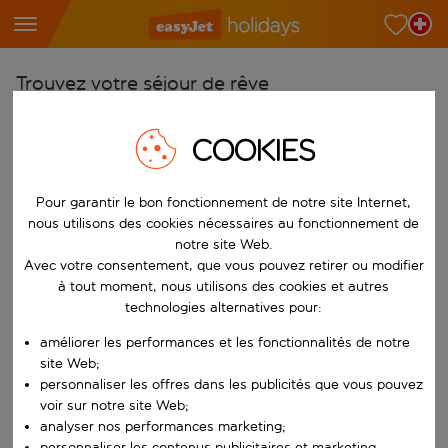
Trouvez votre séjour de rêve
À partir de
COOKIES
Choisissez votre aéroport
Commencez à taper pour la saisie automatique. Lorsque les résultats 
Vers
Pour garantir le bon fonctionnement de notre site Internet,
Choisissez votre destination
nous utilisons des cookies nécessaires au fonctionnement de
notre site Web.
Commencez à taper pour la saisie automatique. Lorsque les résultats 
Avec votre consentement, que vous pouvez retirer ou modifier
Quand
à tout moment, nous utilisons des cookies et autres
Choisissez vos dates
technologies alternatives pour:
Choisissez une date de départ et une date de retour.
Qui
améliorer les performances et les fonctionnalités de notre
site Web;
personnaliser les offres dans les publicités que vous pouvez
voir sur notre site Web;
Rechercher
analyser nos performances marketing;
personnaliser les contenus publicitaires et marketing