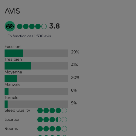
Avis
3.8
En fonction des 1'300 avis
Excellent
29
%
Très bien
41
%
Moyenne
20
%
Mauvais
6
%
Terrible
5
%
Sleep Quality
Location
Rooms