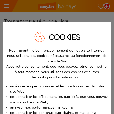
Trouvez votre séjour de rêve
À partir de
COOKIES
Choisissez votre aéroport
Commencez à taper pour la saisie automatique. Lorsque les résultats 
Vers
Pour garantir le bon fonctionnement de notre site Internet,
nous utilisons des cookies nécessaires au fonctionnement de
Choisissez votre destination
notre site Web.
Commencez à taper pour la saisie automatique. Lorsque les résultats 
Avec votre consentement, que vous pouvez retirer ou modifier
Quand
à tout moment, nous utilisons des cookies et autres
Choisissez vos dates
technologies alternatives pour:
Choisissez une date de départ et une date de retour.
Qui
améliorer les performances et les fonctionnalités de notre
site Web;
personnaliser les offres dans les publicités que vous pouvez
voir sur notre site Web;
analyser nos performances marketing;
Rechercher
personnaliser les contenus publicitaires et marketing