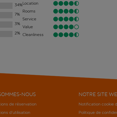
Location
34
%
Rooms
7
%
Service
3
%
Value
2
%
Cleanliness
 SOMMES-NOUS
NOTRE SITE W
ions de réservation
Notification cookie
ions d’utilisation
Politique de confiden