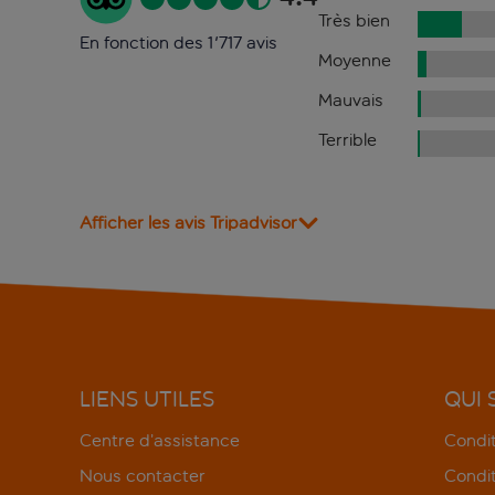
Très bien
En fonction des 1'717 avis
Moyenne
Mauvais
Terrible
Afficher les avis Tripadvisor
LIENS UTILES
QUI
Centre d’assistance
Condit
Nous contacter
Condit