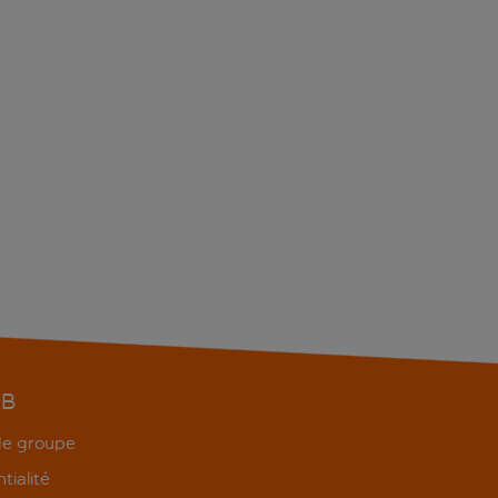
EB
 de groupe
tialité