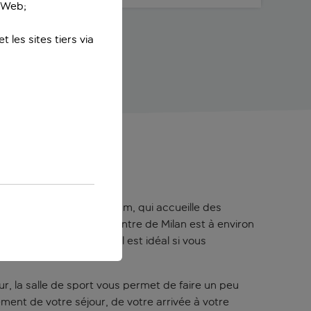
e Web;
 les sites tiers via
calme. Le Mediolanum Forum, qui accueille des
tions de métro, et le centre de Milan est à environ
L’emplacement de l’hôtel est idéal si vous
our, la salle de sport vous permet de faire un peu
ment de votre séjour, de votre arrivée à votre