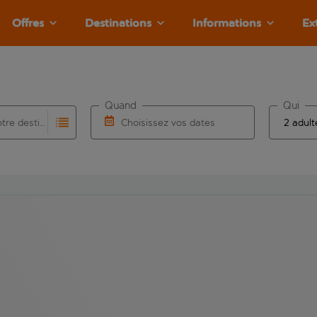
Offres
Destinations
Informations
Ex
Quand
Qui
Choisissez votre destination
Choisissez vos dates
e les résultats de saisie automatique sont disponibles pour l’a
 pour la saisie automatique. Lorsque les résultats de la saisie
Choisissez une date de départ et une date d