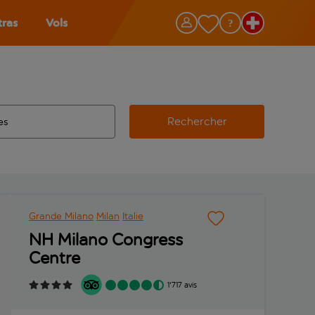
tras
Vols
Rechercher
éroport d’origine, utilisez la touche de tabulation pour les co
 automatique sont disponibles pour l’aéroport de destination, 
e retour.
Grande Milano
Milan
Italie
NH Milano Congress
Centre
1'717 avis