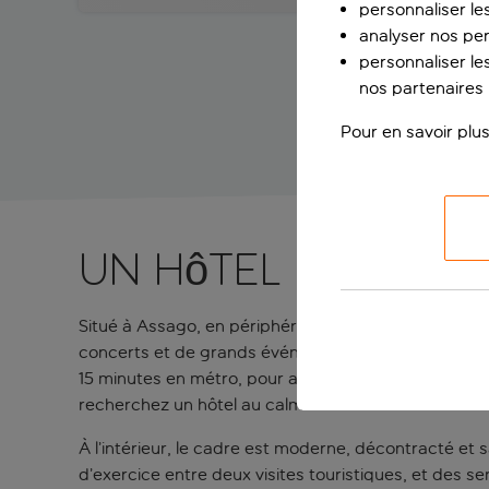
personnaliser le
analyser nos pe
personnaliser les
nos partenaires p
Pour en savoir plus
Un hôtel raffiné 
Situé à Assago, en périphérie de Milan, cet hôtel of
concerts et de grands événements, est accessible à 
15 minutes en métro, pour alterner facilement visit
recherchez un hôtel au calme avec accès facile au ce
À l’intérieur, le cadre est moderne, décontracté et sa
d’exercice entre deux visites touristiques, et des 