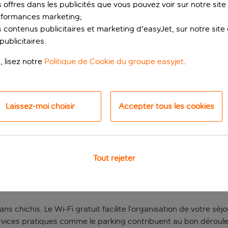
s offres dans les publicités que vous pouvez voir sur notre sit
rformances marketing;
 contenus publicitaires et marketing d'easyJet, sur notre site et
ublicitaires.
, lisez notre
Politique de Cookie du groupe easyjet
.
Laissez-moi choisir
Accepter tous les cookies
en ville
fre un emplacement idéal pour découvrir la ville et dormir au 
Tout rejeter
pied. Le quartier des Navigli se trouve à seulement quatre sta
es du Duomo, aperitivo au bord des canaux et virées shopping. 
ntre-ville.
ns chichis. Le Wi-Fi gratuit facilite l’organisation de votre séj
services pratiques comme le parking contribuent au bon déroule