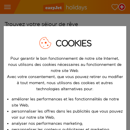
Trouvez votre séjour de rêve
À partir de
COOKIES
Choisissez votre aéroport
Commencez à taper pour la saisie automatique. Lorsque les résultats 
Vers
Pour garantir le bon fonctionnement de notre site Internet,
nous utilisons des cookies nécessaires au fonctionnement de
Choisissez votre destination
notre site Web.
Commencez à taper pour la saisie automatique. Lorsque les résultats 
Avec votre consentement, que vous pouvez retirer ou modifier
Quand
à tout moment, nous utilisons des cookies et autres
Choisissez vos dates
technologies alternatives pour:
Choisissez une date de départ et une date de retour.
Qui
améliorer les performances et les fonctionnalités de notre
site Web;
personnaliser les offres dans les publicités que vous pouvez
voir sur notre site Web;
Rechercher
analyser nos performances marketing;
personnaliser les contenus publicitaires et marketing