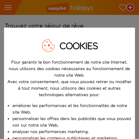
Trouvez votre séjour de rêve
À partir de
COOKIES
Choisissez votre aéroport
Commencez à taper pour la saisie automatique. Lorsque les résultats 
Vers
Pour garantir le bon fonctionnement de notre site Internet,
nous utilisons des cookies nécessaires au fonctionnement de
Choisissez votre destination
notre site Web.
Commencez à taper pour la saisie automatique. Lorsque les résultats 
Avec votre consentement, que vous pouvez retirer ou modifier
Quand
à tout moment, nous utilisons des cookies et autres
Choisissez vos dates
technologies alternatives pour:
Choisissez une date de départ et une date de retour.
Qui
améliorer les performances et les fonctionnalités de notre
site Web;
personnaliser les offres dans les publicités que vous pouvez
voir sur notre site Web;
analyser nos performances marketing;
Rechercher
personnaliser les contenus publicitaires et marketing