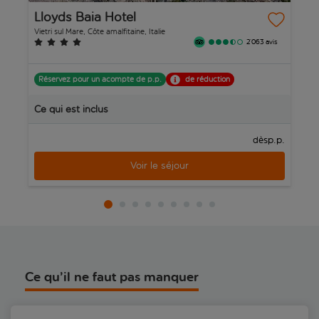
Lloyds Baia Hotel
G
Vietri sul Mare, Côte amalfitaine, Italie
Am
2’063 avis
Réservez pour un acompte de p.p.
de réduction
R
Ce qui est inclus
C
p.p.
dès
Voir le séjour
Ce qu’il ne faut pas manquer