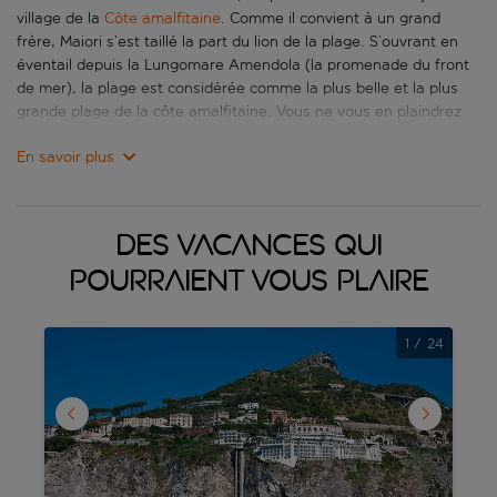
village de la
Côte amalfitaine
. Comme il convient à un grand
frère, Maiori s’est taillé la part du lion de la plage. S’ouvrant en
éventail depuis la Lungomare Amendola (la promenade du front
de mer), la plage est considérée comme la plus belle et la plus
grande plage de la côte amalfitaine. Vous ne vous en plaindrez
certainement pas pendant vos vacances à Maiori! Nommée
En savoir plus
d’après la rivière Reginna Maior qui a débordé en 1954 détruisant
une grande partie de l’ancienne ville, et reconstruite par la suite,
Maiori présente un aspect plus moderne que ses voisines. Bien
que l’objectif principal de vos vacances en Campanie, à Maiori,
Des vacances qui
soit sans aucun doute la détente sur la plage, vous pouvez
facilement vous promener jusqu’au sanctuaire de Santa Maria,
pourraient vous plaire
datant du VIe siècle, pour vous dégourdir les jambes. Ensuite, il
ne vous restera plus qu’à choisir entre les restaurants animés et
1
/
24
les bars en terrasse. Que demander de plus?