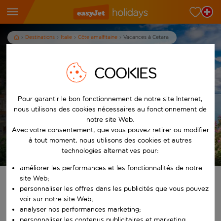
Destinations
Italie
Côte amalfitaine
Vacances à Cetara
Vacances à Cetara
COOKIES
D&eacute;sol&eacute;, cette destination n&rsquo;est pas disponible
actuellement
Pour garantir le bon fonctionnement de notre site Internet,
Afficher d'autres séjours
nous utilisons des cookies nécessaires au fonctionnement de
notre site Web.
Avec votre consentement, que vous pouvez retirer ou modifier
à tout moment, nous utilisons des cookies et autres
technologies alternatives pour:
Les conditions générales s’appliquent
améliorer les performances et les fonctionnalités de notre
site Web;
Trouvez votre séjour de rêve
personnaliser les offres dans les publicités que vous pouvez
voir sur notre site Web;
À partir de
analyser nos performances marketing;
Choisissez votre aéroport
personnaliser les contenus publicitaires et marketing